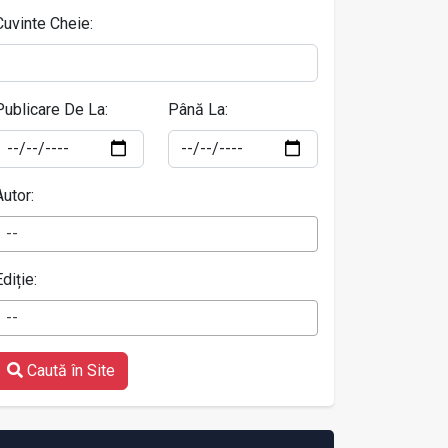
Cuvinte Cheie:
Publicare De La:
Până La:
Autor:
--
Ediție:
--
Caută în Site