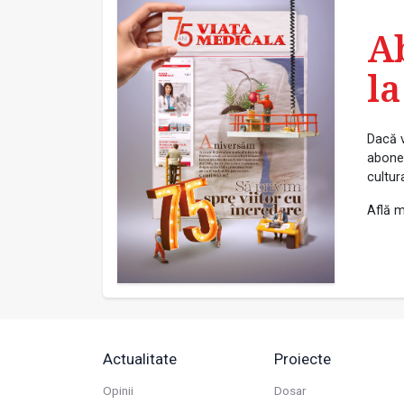
A
la
Dacă v
abonea
cultur
Află m
Actualitate
Proiecte
Opinii
Dosar