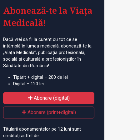
Abonează-te la Viața
Medicală!
Dacă vrei să fii la curent cu tot ce se
întâmplă în lumea medicală, abonează-te la
„Viața Medicală”, publicația profesională,
socială și culturală a profesioniștilor în
Sănătate din România!
Tipărit + digital – 200 de lei
Digital – 120 lei
Abonare (digital)
Abonare (print+digital)
Titularii abonamentelor pe 12 luni sunt
creditați astfel de: