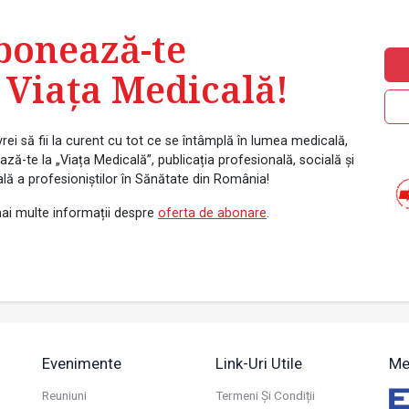
bonează-te
 Viața Medicală!
rei să fii la curent cu tot ce se întâmplă în lumea medicală,
ză-te la „Viața Medicală”, publicația profesională, socială și
ală a profesioniștilor în Sănătate din România!
ai multe informații despre
oferta de abonare
.
Evenimente
Link-Uri Utile
Me
Reuniuni
Termeni Și Condiții