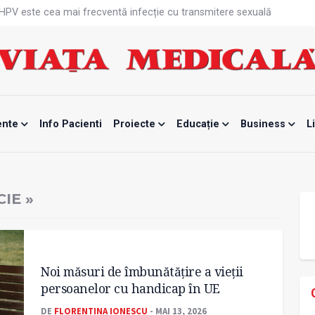
că HPV este cea mai frecventă infecție cu transmitere sexuală
n fabrici ar pune pacienții în pericol
 specialist
mente, blocată temporar
ri de la specialiști
eala mintală și caniculă?
tă sportivelor
unui vaccin împotriva tulpinei Bundibugyo a virusului Ebola
ente
Info Pacienti
Proiecte
Educație
Business
L
ănătatea mamei și copilului
e Enescu, la ceas aniversar
IE »
Noi măsuri de îmbunătățire a vieții
persoanelor cu handicap în UE
DE
FLORENTINA IONESCU
- MAI 13, 2026