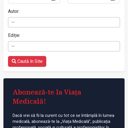
Autor:
--
Ediție:
--
Caută în Site
Abonează-te la Viața
Medicală!
Dacă vrei să fii la curent cu tot ce se întâmplă în lumea
medicală, abonează-te la „Viața Medicală”, publicația
profesională, socială și culturală a profesioniștilor în