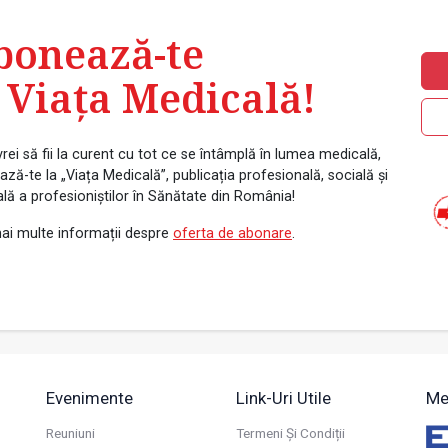
bonează-te
 Viața Medicală!
rei să fii la curent cu tot ce se întâmplă în lumea medicală,
ză-te la „Viața Medicală”, publicația profesională, socială și
ală a profesioniștilor în Sănătate din România!
ai multe informații despre
oferta de abonare
.
Evenimente
Link-Uri Utile
Me
Reuniuni
Termeni Și Condiții