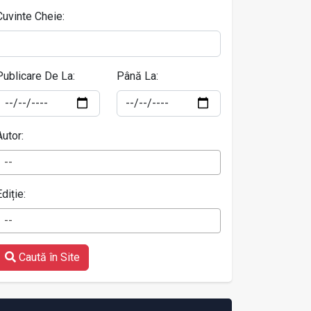
Cuvinte Cheie:
Publicare De La:
Până La:
Autor:
--
Ediție:
--
Caută în Site