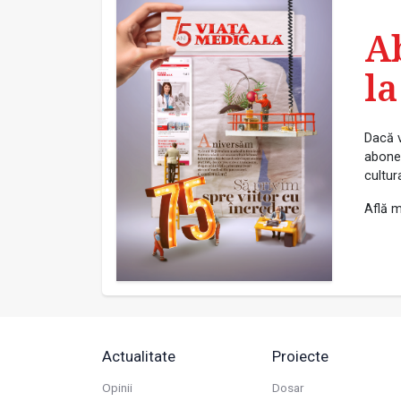
A
la
Dacă v
abonea
cultur
Află m
Actualitate
Proiecte
Opinii
Dosar