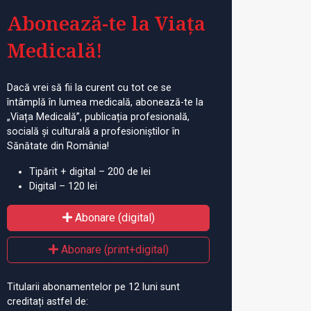
Abonează-te la Viața
Medicală!
Dacă vrei să fii la curent cu tot ce se
întâmplă în lumea medicală, abonează-te la
„Viața Medicală”, publicația profesională,
socială și culturală a profesioniștilor în
Sănătate din România!
Tipărit + digital – 200 de lei
Digital – 120 lei
Abonare (digital)
Abonare (print+digital)
Titularii abonamentelor pe 12 luni sunt
creditați astfel de: