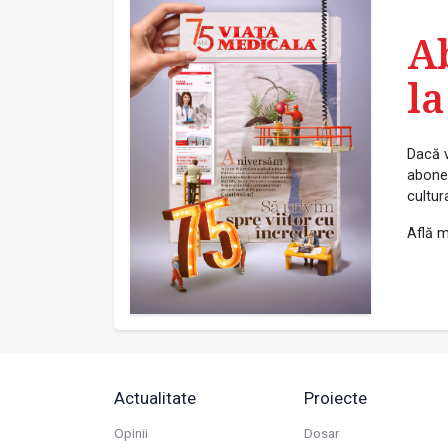
A
la
Dacă v
abonea
cultur
Află m
Actualitate
Proiecte
Opinii
Dosar