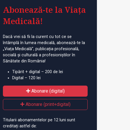
Abonează-te la Viața
Medicală!
Dacă vrei să fii la curent cu tot ce se
întâmplă în lumea medicală, abonează-te la
„Viața Medicală”, publicația profesională,
socială și culturală a profesioniștilor în
Sănătate din România!
Tipărit + digital – 200 de lei
Digital – 120 lei
Abonare (digital)
Abonare (print+digital)
Titularii abonamentelor pe 12 luni sunt
creditați astfel de: