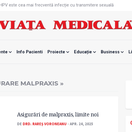
că HPV este cea mai frecventă infecție cu transmitere sexuală
n fabrici ar pune pacienții în pericol
 specialist
mente, blocată temporar
ri de la specialiști
eala mintală și caniculă?
tă sportivelor
unui vaccin împotriva tulpinei Bundibugyo a virusului Ebola
ente
Info Pacienti
Proiecte
Educație
Business
L
ănătatea mamei și copilului
e Enescu, la ceas aniversar
URARE MALPRAXIS »
Asigurări de malpraxis, limite noi
DE
DRD. RAREȘ VORONEANU
- APR. 24, 2025