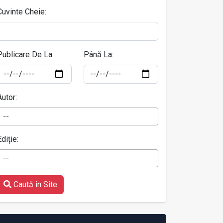
Cuvinte Cheie:
Publicare De La:
Până La:
Autor:
--
Ediție:
--
Caută în Site