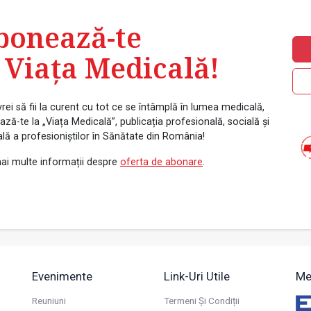
bonează-te
 Viața Medicală!
rei să fii la curent cu tot ce se întâmplă în lumea medicală,
ză-te la „Viața Medicală”, publicația profesională, socială și
ală a profesioniștilor în Sănătate din România!
ai multe informații despre
oferta de abonare
.
Evenimente
Link-Uri Utile
Me
Reuniuni
Termeni Și Condiții