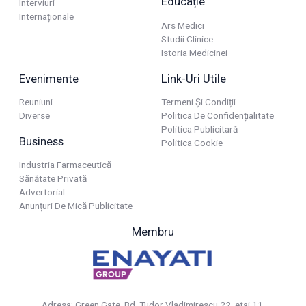
Educație
Interviuri
Internaționale
Ars Medici
Studii Clinice
Istoria Medicinei
Evenimente
Link-Uri Utile
Reuniuni
Termeni Și Condiții
Diverse
Politica De Confidențialitate
Politica Publicitară
Business
Politica Cookie
Industria Farmaceutică
Sănătate Privată
Advertorial
Anunțuri De Mică Publicitate
Membru
Adresa: Green Gate, Bd. Tudor Vladimirescu 22, etaj 11,