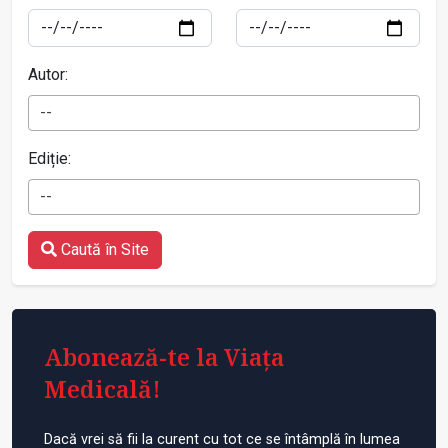
Autor:
--
Ediție:
--
Caută în Site
Abonează-te la Viața
Medicală!
Dacă vrei să fii la curent cu tot ce se întâmplă în lumea