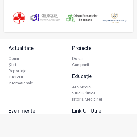
Actualitate
Proiecte
Opinii
Dosar
Știri
Campanii
Reportaje
Educație
Interviuri
Internaționale
Ars Medici
Studii Clinice
Istoria Medicinei
Evenimente
Link-Uri Utile
Reuniuni
Termeni Și Condiții
Diverse
Politica De Confidențialitate
Politica Publicitară