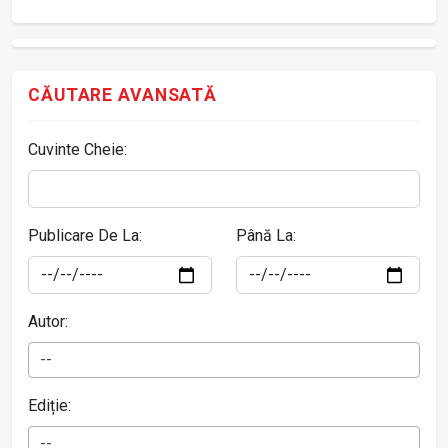
CĂUTARE AVANSATĂ
Cuvinte Cheie:
Publicare De La:
Până La:
Autor:
--
Ediție:
--