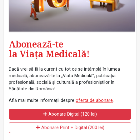
Abonează-te
la Viața Medicală!
Dacă vrei să fii la curent cu tot ce se întâmplă în lumea
medicală, abonează-te la „Viața Medicală”, publicația
profesională, socială și culturală a profesioniștilor în
Sănătate din România!
Află mai multe informații despre
oferta de abonare
.
Abonare Digital (120 lei)
Abonare Print + Digital (200 lei)