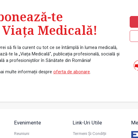
bonează-te
 Viața Medicală!
rei să fii la curent cu tot ce se întâmplă în lumea medicală,
ză-te la „Viața Medicală”, publicația profesională, socială și
ală a profesioniștilor în Sănătate din România!
ai multe informații despre
oferta de abonare
.
Evenimente
Link-Uri Utile
Me
Reuniuni
Termeni Și Condiții