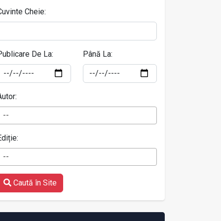
Cuvinte Cheie:
Publicare De La:
Până La:
Autor:
--
Ediție:
--
Caută în Site