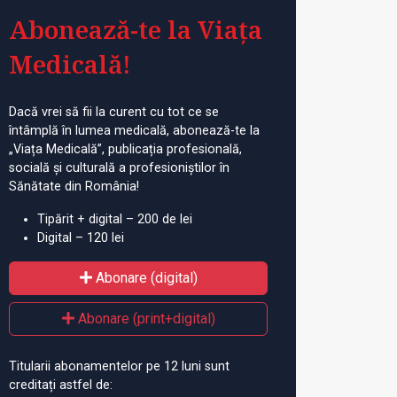
Abonează-te la Viața
Medicală!
Dacă vrei să fii la curent cu tot ce se
întâmplă în lumea medicală, abonează-te la
„Viața Medicală”, publicația profesională,
socială și culturală a profesioniștilor în
Sănătate din România!
Tipărit + digital – 200 de lei
Digital – 120 lei
Abonare (digital)
Abonare (print+digital)
Titularii abonamentelor pe 12 luni sunt
creditați astfel de: