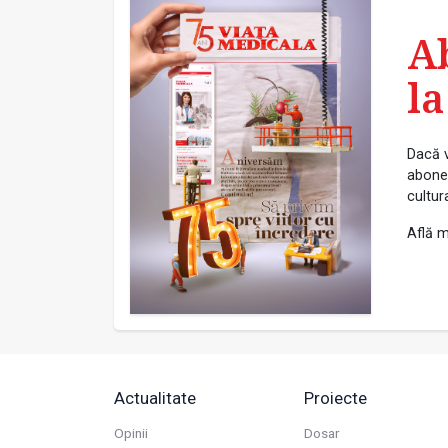
A
la
Dacă v
abonea
cultur
Află m
Actualitate
Proiecte
Opinii
Dosar