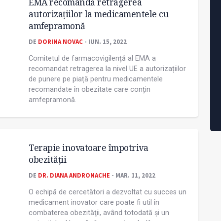
EMA recomandă retragerea
autorizațiilor la medicamentele cu
amfepramonă
DE
DORINA NOVAC
- IUN. 15, 2022
Comitetul de farmacovigilență al EMA a
recomandat retragerea la nivel UE a autorizațiilor
de punere pe piață pentru medicamentele
recomandate în obezitate care conțin
amfepramonă.
Terapie inovatoare împotriva
obezităţii
DE
DR. DIANA ANDRONACHE
- MAR. 11, 2022
O echipă de cercetători a dezvoltat cu succes un
medicament inovator care poate fi util în
combaterea obezităţii, având totodată și un