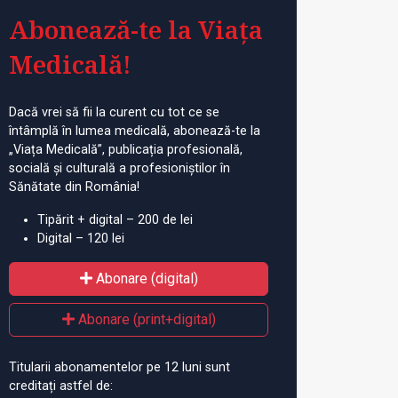
Abonează-te la Viața
Medicală!
Dacă vrei să fii la curent cu tot ce se
întâmplă în lumea medicală, abonează-te la
„Viața Medicală”, publicația profesională,
socială și culturală a profesioniștilor în
Sănătate din România!
Tipărit + digital – 200 de lei
Digital – 120 lei
Abonare (digital)
Abonare (print+digital)
Titularii abonamentelor pe 12 luni sunt
creditați astfel de: