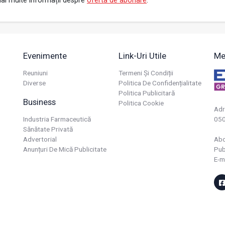
ai multe informații despre
oferta de abonare
.
Evenimente
Link-Uri Utile
Me
Reuniuni
Termeni Și Condiții
Diverse
Politica De Confidențialitate
Politica Publicitară
Business
Politica Cookie
Adr
Industria Farmaceutică
050
Sănătate Privată
Advertorial
Ab
Anunțuri De Mică Publicitate
Pub
E-m