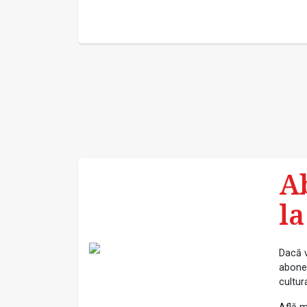
A
la
Dacă v
abonea
cultur