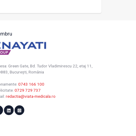
mbru
esa: Green Gate, Bd. Tudor Vladimirescu 22, etaj 11,
883, Bucureşti, România
onamente:
0743 166 100
licitate:
0729 729 737
ail:
redactia@viata-medicala.ro