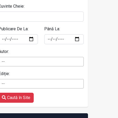
Cuvinte Cheie:
Publicare De La:
Până La:
Autor:
--
Ediție:
--
Caută în Site