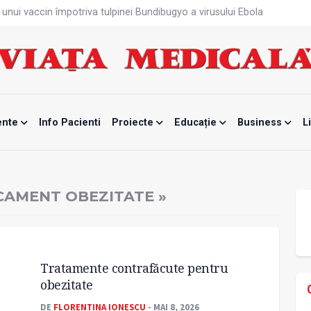
unui vaccin împotriva tulpinei Bundibugyo a virusului Ebola
ănătatea mamei și copilului
te, noul card de sănătate
fizică tot mai proastă
rontalier la date medicale
 de screening pentru cancerul pulmonar
nar „nu mai este standardizat”
odificat
ente
Info Pacienti
Proiecte
Educație
Business
L
ată
tă sportivelor
CAMENT OBEZITATE »
Tratamente contrafăcute pentru
obezitate
DE
FLORENTINA IONESCU
- MAI 8, 2026