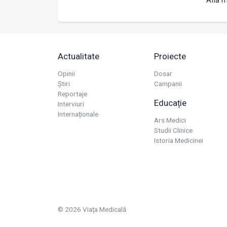
Află m
Actualitate
Proiecte
Opinii
Dosar
Știri
Campanii
Reportaje
Educație
Interviuri
Internaționale
Ars Medici
Studii Clinice
Istoria Medicinei
© 2026 Viața Medicală