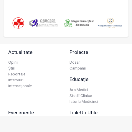
Actualitate
Proiecte
Opinii
Dosar
Știri
Campanii
Reportaje
Educație
Interviuri
Internaționale
Ars Medici
Studii Clinice
Istoria Medicinei
Evenimente
Link-Uri Utile
Reuniuni
Termeni Și Condiții
Diverse
Politica De Confidențialitate