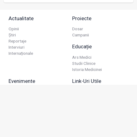
Actualitate
Proiecte
Opinii
Dosar
Știri
Campanii
Reportaje
Educație
Interviuri
Internaționale
Ars Medici
Studii Clinice
Istoria Medicinei
Evenimente
Link-Uri Utile
Reuniuni
Termeni Și Condiții
Diverse
Politica De Confidențialitate
Politica Publicitară
Business
Politica Cookie
Industria Farmaceutică
Sănătate Privată
Advertorial