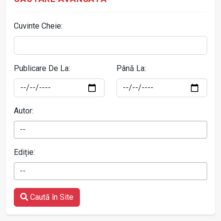
Cuvinte Cheie:
Publicare De La:
Până La:
Autor:
--
Ediție:
--
Caută în Site