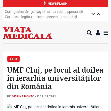
NEWSFLASH
Cum gestionăm jet lag-ul- sfaturi de la specialiști
Care este legătura dintre oboseala mintală și
caniculă?
Campanie de prevenție dedicată sportivelor
Un nou studiu pentru testarea unui vaccin împotriva
tulpinei Bundibugyo a virusului Ebola
Alăptarea, esențială pentru sănătatea mamei și
copilului
Cartea electronică de identitate, noul card de
sănătate
ȘTIRI
Copiii europeni, într-o formă fizică tot mai proastă
UMF Cluj, pe locul al doilea
Demersuri pentru acces transfrontalier la date
medicale
în ierarhia universităților
Contractul cadru ar putea fi modificat
din România
Comercializarea unor medicamente, blocată
temporar
DE
DORINA NOVAC
- OCT. 21 2021