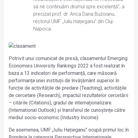
să ne continuăm drumul spre excelență”, a
precizat prof. dr. Anca Dana Buzoianu,
rectorul UMF „Iuliu Hațieganu” din Cluj-
Napoca.
Potrivit unui comunicat de presă, clasamentul Emerging
Economies University Rankings 2022 a fost realizat în
baza a 13 indicatori de performanță, care măsoară
performanța unei instituții de învățământ superior în
funcție de activitățile de predare (Teaching), activitățile
de cercetare (Research), impactul rezultatelor cercetării
– citările (Citations), gradul de internaționalizare
(International Outlook) și transferul de cunoștințe către
mediul socio-economic (Industry Income).
De asemenea, UMF „Iuliu Hațieganu” ocupă primul loc în
România la categoria Perspective Internaționale