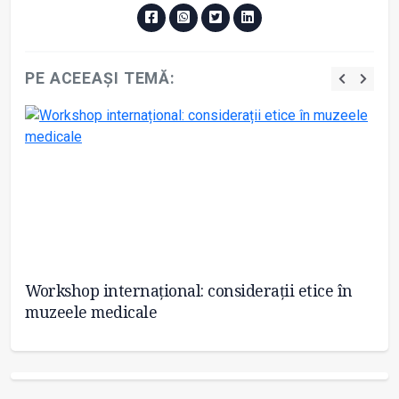
PE ACEEAȘI TEMĂ:
re
Workshop internațional: considerații etice în
Pr
muzeele medicale
in