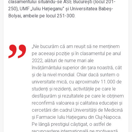
clasamentului situându-se ASE București (locul 201-
250), UMF „Iuliu Hațieganu” și Universitatea Babeș-
Bolyai, ambele pe locul 251-300.
„Ne bucurăm că am reușit să ne menținem
pe aceeași poziție și în clasamentul pe anul
2022, alături de nume mari ale
învățământului superior din țara noastră, cât
și de la nivel mondial. Chiar dacă suntem o
universitate mică, cu aproximativ 11.000 de
studenți și rezidenți, activitățile pe care le
desfășurăm și rezultatele pe care le obținem
reconfirmă valoarea și calitatea educației și
cercetării din cadrul Universității de Medicină
și Farmacie Iuliu Hațieganu din Cluj-Napoca.
Pe lângă prestigiul câștigat, o astfel de
recunoaștere internațională ne motivează