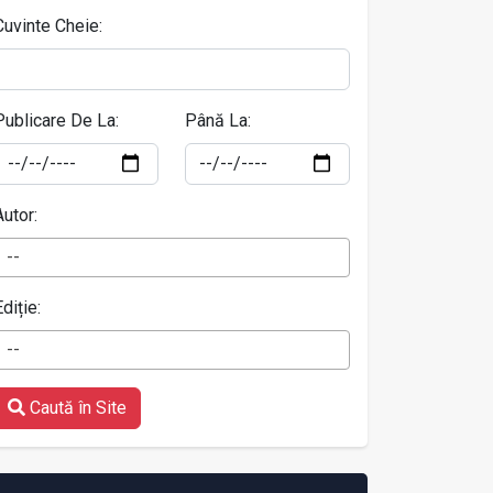
Cuvinte Cheie:
Publicare De La:
Până La:
Autor:
--
Ediție:
--
Caută în Site