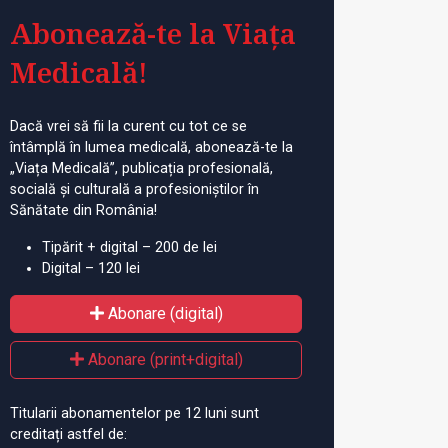
Abonează-te la Viața
Medicală!
Dacă vrei să fii la curent cu tot ce se
întâmplă în lumea medicală, abonează-te la
„Viața Medicală”, publicația profesională,
socială și culturală a profesioniștilor în
Sănătate din România!
Tipărit + digital – 200 de lei
Digital – 120 lei
Abonare (digital)
Abonare (print+digital)
Titularii abonamentelor pe 12 luni sunt
creditați astfel de: