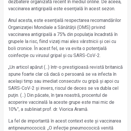
dezbatere organizată recent în mediul online. De aceea,
vaccinarea antigripală este esenţială în acest sezon.
Anul acesta, este esenţială respectarea recomandărilor
Organizaţiei Mondiale a Sănătăţii (OMS) privind
vaccinarea antigripală a 75% din populaţia încadrată în
grupele la risc, fiind vizaţi mai ales vârstnicii și cei cu
boli cronice. În acest fel, se va evita o potenţială
coinfecţie cu virusul gripal și cu SARS-CoV-2.
„Un articol apărut (...) într-o prestigioasă revistă britanică
spune foarte clar că dacă o persoană se va infecta în
același timp sau imediat consecutiv cu gripă și apoi cu
SARS-CoV-2 și invers, riscul de deces se va dubla cel
puţin. (...) Din păcate, în ţara noastră, procentul de
acoperire vaccinală la aceste grupe este mai mic de
10%”, a subliniat prof. dr. Viorica Aramă.
La fel de importantă în acest context este și vaccinarea
antipneumococică: „O infecţie pneumococică venită