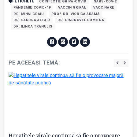
ETICHETE
COINFECTIE GRIPA-COVID
SARS-COV-2
PANDEMIE COVID-19
VACCIN GRIPAL
VACCINARE
DR. MIHAI CRAIU
PROF. DR. VIORICA ARAMĂ
DR. SANDRA ALEXIU
DR. GINDROVEL DUMITRA
DR. ILINCA TRANULIS
PE ACEEAȘI TEMĂ:
Hepatitele virale continuă să fie o provocare
VS