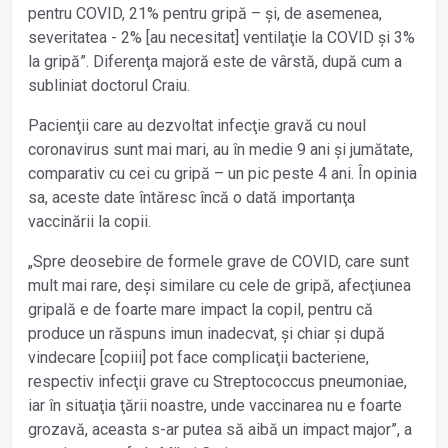
pentru COVID, 21% pentru gripă – și, de asemenea,
severitatea - 2% [au necesitat] ventilaţie la COVID și 3%
la gripă”. Diferenţa majoră este de vârstă, după cum a
subliniat doctorul Craiu.
Pacienţii care au dezvoltat infecţie gravă cu noul
coronavirus sunt mai mari, au în medie 9 ani și jumătate,
comparativ cu cei cu gripă – un pic peste 4 ani. În opinia
sa, aceste date întăresc încă o dată importanţa
vaccinării la copii.
„Spre deosebire de formele grave de COVID, care sunt
mult mai rare, deși similare cu cele de gripă, afecţiunea
gripală e de foarte mare impact la copil, pentru că
produce un răspuns imun inadecvat, și chiar și după
vindecare [copiii] pot face complicaţii bacteriene,
respectiv infecţii grave cu Streptococcus pneumoniae,
iar în situaţia ţării noastre, unde vaccinarea nu e foarte
grozavă, aceasta s-ar putea să aibă un impact major”, a