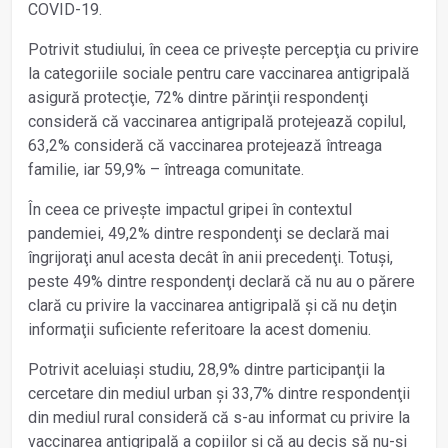
COVID-19.
Potrivit studiului, în ceea ce privește percepţia cu privire
la categoriile sociale pentru care vaccinarea antigripală
asigură protecţie, 72% dintre părinţii respondenţi
consideră că vaccinarea antigripală protejează copilul,
63,2% consideră că vaccinarea protejează întreaga
familie, iar 59,9% – întreaga comunitate.
În ceea ce privește impactul gripei în contextul
pandemiei, 49,2% dintre respondenţi se declară mai
îngrijoraţi anul acesta decât în anii precedenţi. Totuși,
peste 49% dintre respondenţi declară că nu au o părere
clară cu privire la vaccinarea antigripală și că nu deţin
informaţii suficiente referitoare la acest domeniu.
Potrivit aceluiași studiu, 28,9% dintre participanţii la
cercetare din mediul urban și 33,7% dintre respondenţii
din mediul rural consideră că s-au informat cu privire la
vaccinarea antigripală a copiilor și că au decis să nu-și