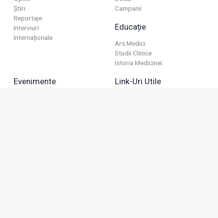
Știri
Campanii
Reportaje
Educație
Interviuri
Internaționale
Ars Medici
Studii Clinice
Istoria Medicinei
Evenimente
Link-Uri Utile
Reuniuni
Termeni Și Condiții
Diverse
Politica De Confidențialitate
Politica Publicitară
Business
Politica Cookie
Industria Farmaceutică
Sănătate Privată
Advertorial
Anunțuri De Mică Publicitate
Membru