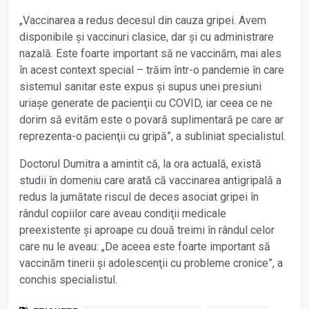
„Vaccinarea a redus decesul din cauza gripei. Avem
disponibile și vaccinuri clasice, dar și cu administrare
nazală. Este foarte important să ne vaccinăm, mai ales
în acest context special – trăim într-o pandemie în care
sistemul sanitar este expus și supus unei presiuni
uriașe generate de pacienţii cu COVID, iar ceea ce ne
dorim să evităm este o povară suplimentară pe care ar
reprezenta-o pacienţii cu gripă”, a subliniat specialistul.
Doctorul Dumitra a amintit că, la ora actuală, există
studii în domeniu care arată că vaccinarea antigripală a
redus la jumătate riscul de deces asociat gripei în
rândul copiilor care aveau condiţii medicale
preexistente și aproape cu două treimi în rândul celor
care nu le aveau: „De aceea este foarte important să
vaccinăm tinerii și adolescenţii cu probleme cronice”, a
conchis specialistul.