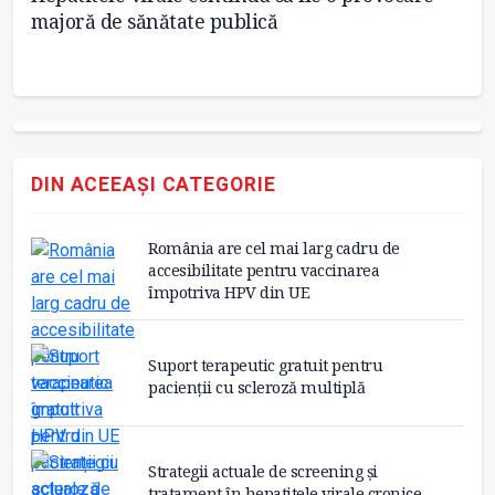
ni
majoră de sănătate publică
m
DIN ACEEAȘI CATEGORIE
România are cel mai larg cadru de
accesibilitate pentru vaccinarea
împotriva HPV din UE
Suport terapeutic gratuit pentru
pacienții cu scleroză multiplă
Strategii actuale de screening și
tratament în hepatitele virale cronice