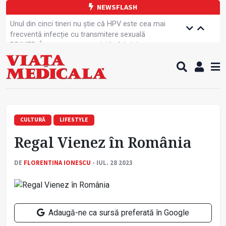
NEWSFLASH
Unul din cinci tineri nu știe că HPV este cea mai
frecventă infecție cu transmitere sexuală
PRIMER: Întreruperea energiei în fabrici ar pune
pacienții în pericol
Subiecte unice la examenul de specialist
Comercializarea unor medicamente, blocată
temporar
Cum gestionăm jet lag-ul- sfaturi de la specialiști
Care este legătura dintre oboseala mintală și
caniculă?
CULTURĂ
LIFESTYLE
Campanie de prevenție dedicată sportivelor
Regal Vienez în România
Un nou studiu pentru testarea unui vaccin împotriva
tulpinei Bundibugyo a virusului Ebola
Alăptarea, esențială pentru sănătatea mamei și
DE
FLORENTINA IONESCU
- IUL. 28 2023
copilului
Concursul Internațional George Enescu, la ceas
aniversar
Adaugă-ne ca sursă preferată în Google