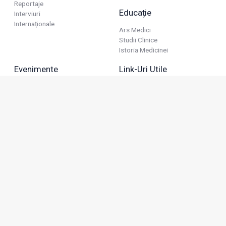
Reportaje
Educație
Interviuri
Internaționale
Ars Medici
Studii Clinice
Istoria Medicinei
Evenimente
Link-Uri Utile
Reuniuni
Termeni Și Condiții
Diverse
Politica De Confidențialitate
Politica Publicitară
Business
Politica Cookie
Industria Farmaceutică
Sănătate Privată
Advertorial
Anunțuri De Mică Publicitate
Membru