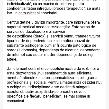
individualizată, cu un maxim de interes pentru
confidențialitatea întregului proces terapeutic”, se arată
într-un
comunicat
al asociației.
Centrul deține 3 divizii importante, care împreună oferă
suportul medical necesar rezidenților. Este vorba de
servicii de dezalcoolizare, servicii
de detoxificare (detox) și servicii pentru tratarea tuturor
tipurilor de dependențe care nu implica abuzul de
substante psihogene, cum ar fi jocurile patologice de
noroc (ludomania), dependența de nicotină, dependența
de internet sau social media, dependența de sex și
altele.
„Un element central al conceptului nostru de reabilitare
este dezvoltarea unui sentiment de auto-eficiență,
menit să stimuleze autoresponsabilizarea, integrarea
profesională și socială. Pentru a materializa dezideratul,
o echipă multidisciplinară este dedicată atingerii
acestui obiectiv, adaptându-se proactiv nevoilor
specifice ale fiecărui beneficiar”, se mai spune în
comunicat.