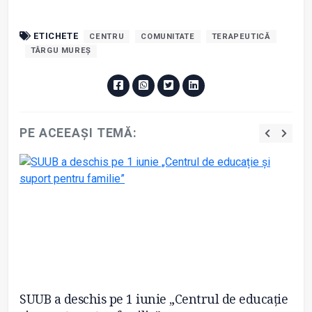
ETICHETE
CENTRU
COMUNITATE
TERAPEUTICĂ
TÂRGU MUREȘ
PE ACEEAȘI TEMĂ:
SUUB a deschis pe 1 iunie „Centrul de educație
Ce