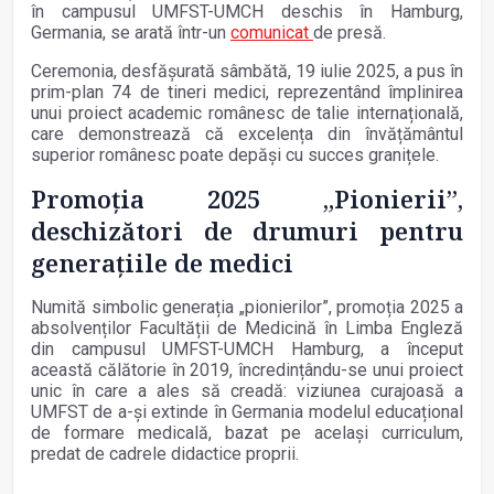
în campusul UMFST-UMCH deschis în Hamburg,
Germania, se arată într-un
comunicat
de presă.
Ceremonia, desfășurată sâmbătă, 19 iulie 2025, a pus în
prim-plan 74 de tineri medici, reprezentând împlinirea
unui proiect academic românesc de talie internațională,
care demonstrează că excelența din învățământul
superior românesc poate depăși cu succes granițele.
Promoția 2025 „Pionierii”,
deschizători de drumuri pentru
generațiile de medici
Numită simbolic generația „pionierilor”, promoția 2025 a
absolvenților Facultății de Medicină în Limba Engleză
din campusul UMFST-UMCH Hamburg, a început
această călătorie în 2019, încredințându-se unui proiect
unic în care a ales să creadă: viziunea curajoasă a
UMFST de a-și extinde în Germania modelul educațional
de formare medicală, bazat pe același curriculum,
predat de cadrele didactice proprii.