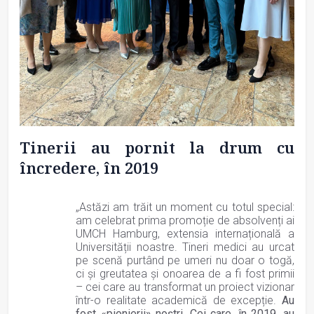
Tinerii au pornit la drum cu
încredere, în 2019
„Astăzi am trăit un moment cu totul special:
am celebrat prima promoție de absolvenți ai
UMCH Hamburg, extensia internațională a
Universității noastre. Tineri medici au urcat
pe scenă purtând pe umeri nu doar o togă,
ci și greutatea și onoarea de a fi fost primii
– cei care au transformat un proiect vizionar
într-o realitate academică de excepție.
Au
fost «pionierii» noștri. Cei care, în 2019, au