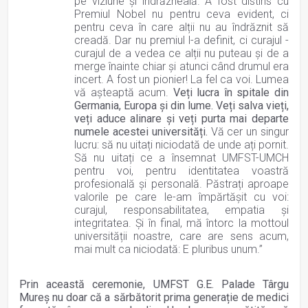
pe viziune și îndrăzneală. A fost distins cu
Premiul Nobel nu pentru ceva evident, ci
pentru ceva în care alții nu au îndrăznit să
creadă. Dar nu premiul l-a definit, ci curajul -
curajul de a vedea ce alții nu puteau și de a
merge înainte chiar și atunci când drumul era
incert. A fost un pionier! La fel ca voi. Lumea
vă așteaptă acum.
Veți lucra în spitale din
Germania, Europa și din lume. Veți salva vieți,
veți aduce alinare și veți purta mai departe
numele acestei universități.
Vă cer un singur
lucru: să nu uitați niciodată de unde ați pornit.
Să nu uitați ce a însemnat UMFST-UMCH
pentru voi, pentru identitatea voastră
profesională și personală. Păstrați aproape
valorile pe care le-am împărtășit cu voi:
curajul, responsabilitatea, empatia și
integritatea. Și în final, mă întorc la mottoul
universității noastre, care are sens acum,
mai mult ca niciodată: E pluribus unum.”
Prin această ceremonie, UMFST G.E. Palade Târgu
Mureș nu doar că a sărbătorit prima generație de medici