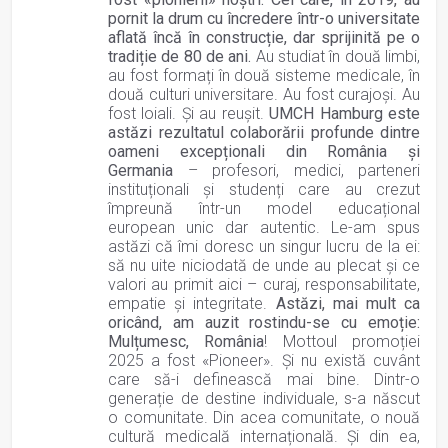
pornit la drum cu încredere într-o universitate
aflată încă în construcție, dar sprijinită pe o
tradiție de 80 de ani.
Au studiat în două limbi,
au fost formați în două sisteme medicale, în
două culturi universitare. Au fost curajoși. Au
fost loiali. Și au reușit.
UMCH Hamburg este
astăzi rezultatul colaborării profunde dintre
oameni excepționali din România și
Germania
– profesori, medici, parteneri
instituționali și studenți care au crezut
împreună într-un model educațional
european unic dar autentic. Le-am spus
astăzi că îmi doresc un singur lucru de la ei:
să nu uite niciodată de unde au plecat și ce
valori au primit aici – curaj, responsabilitate,
empatie și integritate.
Astăzi, mai mult ca
oricând, am auzit rostindu-se cu emoție:
Mulțumesc, România
! Mottoul promoției
2025 a fost «Pioneer». Și nu există cuvânt
care să-i definească mai bine. Dintr-o
generație de destine individuale, s-a născut
o comunitate. Din acea comunitate, o nouă
cultură medicală internațională. Și din ea,