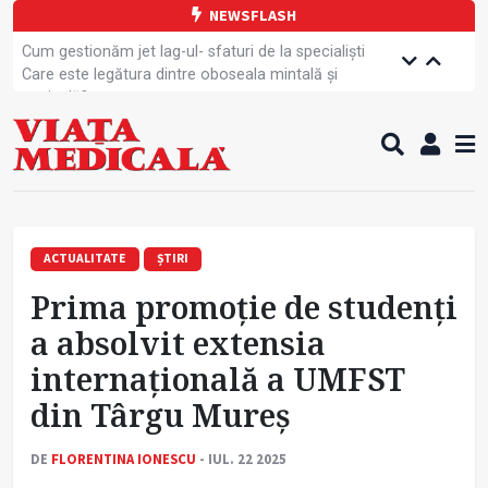
NEWSFLASH
Cum gestionăm jet lag-ul- sfaturi de la specialiști
Care este legătura dintre oboseala mintală și
caniculă?
Campanie de prevenție dedicată sportivelor
Un nou studiu pentru testarea unui vaccin împotriva
tulpinei Bundibugyo a virusului Ebola
Alăptarea, esențială pentru sănătatea mamei și
copilului
Cartea electronică de identitate, noul card de
sănătate
ACTUALITATE
ȘTIRI
Copiii europeni, într-o formă fizică tot mai proastă
Prima promoție de studenți
Demersuri pentru acces transfrontalier la date
medicale
a absolvit extensia
Contractul cadru ar putea fi modificat
internațională a UMFST
Comercializarea unor medicamente, blocată
temporar
din Târgu Mureș
DE
FLORENTINA IONESCU
- IUL. 22 2025