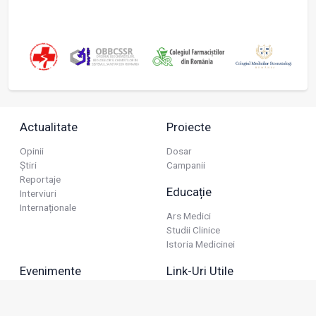
Actualitate
Proiecte
Opinii
Dosar
Știri
Campanii
Reportaje
Educație
Interviuri
Internaționale
Ars Medici
Studii Clinice
Istoria Medicinei
Evenimente
Link-Uri Utile
Reuniuni
Termeni Și Condiții
Diverse
Politica De Confidențialitate