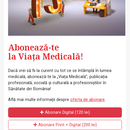
Abonează-te
la Viața Medicală!
Dacă vrei să fii la curent cu tot ce se întâmplă în lumea
medicală, abonează-te la „Viața Medicală”, publicația
profesională, socială și culturală a profesioniștilor în
Sănătate din România!
Află mai multe informații despre
oferta de abonare
.
Abonare Digital (120 lei)
Abonare Print + Digital (200 lei)