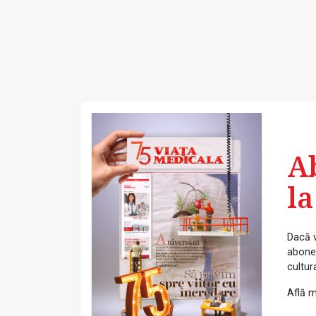
A
la
Dacă v
abonea
cultur
Află m