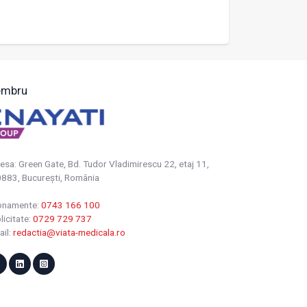
mbru
esa: Green Gate, Bd. Tudor Vladimirescu 22, etaj 11,
883, Bucureşti, România
onamente:
0743 166 100
licitate:
0729 729 737
ail:
redactia@viata-medicala.ro