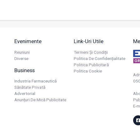
Evenimente
Link-Uri Utile
Me
Reuniuni
Termeni Și Condiții
Diverse
Politica De Confidențialitate
Politica Publicitară
Business
Politica Cookie
Adr
Industria Farmaceutică
050
Sănătate Privată
Advertorial
Ab
Anunțuri De Mică Publicitate
Pub
E-m