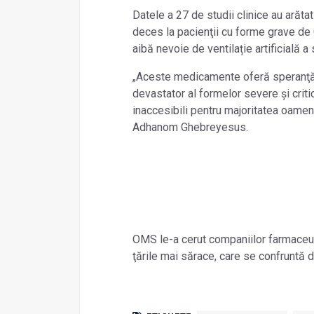
Datele a 27 de studii clinice au ară
deces la pacienţii cu forme grave de 
aibă nevoie de ventilație artificială 
„Aceste medicamente oferă speranţă p
devastator al formelor severe şi crit
inaccesibili pentru majoritatea oameni
Adhanom Ghebreyesus.
OMS le-a cerut companiilor farmaceut
ţările mai sărace, care se confruntă 