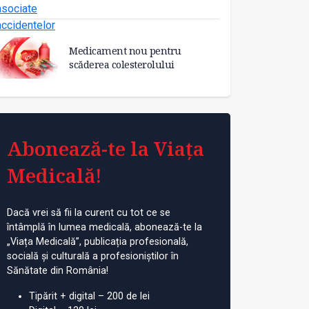
Medicament nou pentru
scăderea colesterolului
Abonează-te la Viața
Medicală!
Dacă vrei să fii la curent cu tot ce se
întâmplă în lumea medicală, abonează-te la
„Viața Medicală”, publicația profesională,
socială și culturală a profesioniștilor în
Sănătate din România!
Tipărit + digital – 200 de lei