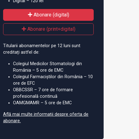
Digital – 120 lei
Abonare (digital)
Abonare (print+digital)
Titularii abonamentelor pe 12 luni sunt
creditați astfel de:
Colegiul Medicilor Stomatologi din
România – 5 ore de EMC
Colegiul Farmaciștilor din România – 10
ore de EFC
OBBCSSR – 7 ore de formare
ranșe de medicamente
Recomandări pentru
Pr
profesională continuă
 bolnavii COVID,
medici, despre utilizarea în
inf
OAMGMAMR – 5 ore de EMC
buite spitalelor
siguranță a Favipiravir
CoV
Află mai multe informații despre oferta de
abonare.