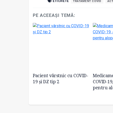
ETICHETE
TRATAMENT COVID
AC
PE ACEEAȘI TEMĂ:
 verde pentru
Pacient vârstnic cu COVID-
Medicame
apii împotriva
19 și DZ tip 2
COVID-19,
pentru al