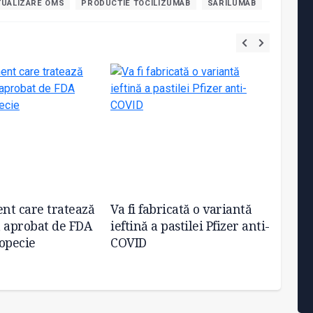
TUALIZARE OMS
PRODUCTIE TOCILIZUMAB
SARILUMAB
nt care tratează
Va fi fabricată o variantă
Noi t
 aprobat de FDA
ieftină a pastilei Pfizer anti-
pentru
opecie
COVID
distri