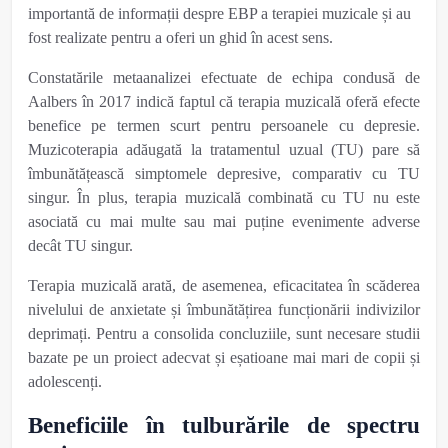
importantă de informații despre EBP a terapiei muzicale și au
fost realizate pentru a oferi un ghid
în acest sens
.
Constatările metaanalizei efectuate de echipa condusă de
Aalbers în 2017 indică faptul că terapia muzicală oferă efecte
benefice pe termen scurt pentru persoanele cu depresie.
Muzicoterapia adăugată la tratamentul uzual (TU) pare să
îmbunătățească simptomele depresive, comparativ cu TU
singur. În plus, terapia muzicală combinată cu TU nu este
asociată cu mai multe sau mai puține evenimente adverse
decât TU singur.
Terapia muzicală arată, de asemenea, eficacitatea în scăderea
nivelului de anxietate și îmbunătățirea funcționării indivizilor
deprimați. Pentru a consolida concluziile, sunt necesare studii
bazate pe un proiect adecvat și eșatioane mai mari de copii și
adolescenți.
Beneficiile în tulburările de spectru