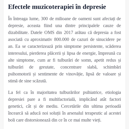
Efectele muzicoterapiei în depresie
În întreaga lume, 300 de milioane de oameni sunt afectați de
depresie,
aceasta fiind una dintre principalele cauze de
dizabilitate
. Datele OMS din 2017 arătau că depresia a fost
asociată cu aproximativ 800.000 de cazuri de sinucidere pe
an.
Ea
se caracterizează prin simptome persistente, scăderea
interesului, pierderea plăcerii și lipsa de energie, împreună cu
alte simptome, cum ar fi tulburări de somn, apetit redus și
tulburări de greutate, concentrare slabă, schimbări
psihomotorii și sentimente de vinovăție, lipsă de valoare și
stimă de sine scăzută.
La fel ca în majoritatea tulburărilor psihiatrice, etiologia
depresiei pare a fi multifactorială, implicând atât factori
genetici, cât și de mediu. Cercetările din ultima perioadă
încearcă să aducă noi soluții în arsenalul terapeutic al acestei
boli care distorsionează din ce în ce mai multe vieți.