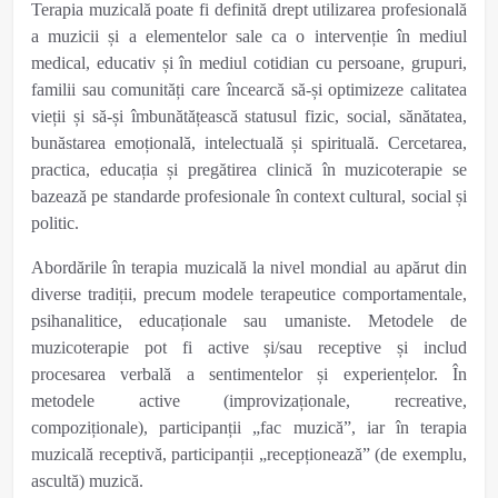
Terapia muzicală poate fi definită drept utilizarea profesională
a muzicii și a elementelor sale ca o intervenție în mediul
medical, educativ și în mediul cotidian cu persoane, grupuri,
familii sau comunități care încearcă să-și optimizeze calitatea
vieții și să-și îmbunătățească statusul fizic, social, sănătatea,
bunăstarea emoțională, intelectuală și spirituală. Cercetarea,
practica, educația și pregătirea clinică în muzicoterapie se
bazează pe standarde profesionale în context cultural, social și
politic.
Abordările în terapia muzicală la nivel mondial au apărut din
diverse tradiții, precum modele terapeutice comportamentale,
psihanalitice, educaționale sau umaniste. Metodele de
muzicoterapie pot fi active și/sau receptive și includ
procesarea verbală a sentimentelor și experiențelor. În
metodele active (improvizaționale, recreative,
compoziționale), participanții „fac muzică”, iar în terapia
muzicală receptivă, participanții „recepționează” (de exemplu,
ascultă) muzică.