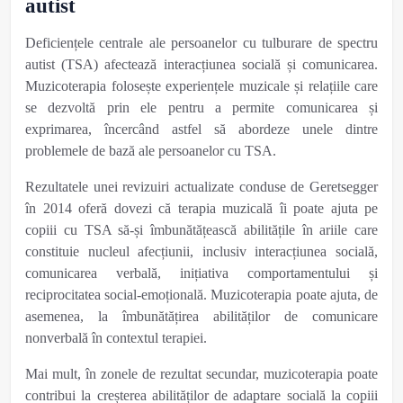
autist
Deficiențele centrale ale persoanelor cu tulburare
de spectru
autist
(TSA) afectează interacțiunea socială și comunicarea.
Muzicoterapia folosește experiențele muzicale și relațiile care
se dezvoltă prin ele pentru a permite comunicarea și
exprimarea, încercând astfel să abordeze unele dintre
problemele de bază ale persoanelor cu TSA.
Rezultatele unei revizuiri actualizate conduse de Geretsegger
în 2014 oferă dovezi că terapia muzicală îi poate ajuta pe
copiii cu TSA să-și îmbunătățească abilitățile în ariile care
constituie nucleul afecțiunii, inclusiv interacțiunea socială,
comunicarea verbală, inițiativa comportamentului și
reciprocitatea social-emoțională. Muzicoterapia poate ajuta, de
asemenea, la îmbunătățirea abilităților de comunicare
nonverbală în contextul terapiei.
Mai mult, în zonele de rezultat secundar, muzicoterapia poate
contribui la creșterea abilităților de adaptare socială la copiii