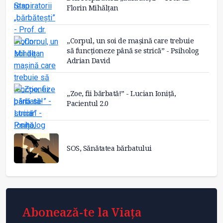
Florin Mihălțan
„Corpul, un soi de mașină care trebuie
să funcționeze până se strică” - Psiholog
Adrian David
„Zoe, fii bărbată!” - Lucian Ioniță,
Pacientul 2.0
SOS, Sănătatea bărbatului
Abonează-te la Viața