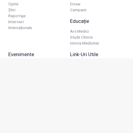
Opinii
Dosar
Știri
Campanii
Reportaje
Educație
Interviuri
Internaționale
Ars Medici
Studii Clinice
Istoria Medicinei
Evenimente
Link-Uri Utile
Reuniuni
Termeni Și Condiții
Diverse
Politica De Confidențialitate
Politica Publicitară
Business
Politica Cookie
Industria Farmaceutică
Sănătate Privată
Advertorial
Anunțuri De Mică Publicitate
Membru