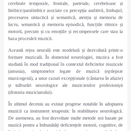
cerebrale temporale, frontale, parietale, cerebeloase și
limbice/paralimbice asociate cu percepția auditivă, limbajul,
procesarea sintactică și semantică, atenția și memoria de
lucru, semantică și memoria episodică, funcțiile ritmice și
motorii, precum și cu emoțiile și recompensele care stau la
baza procesării muzicii.
Această rețea neurală este modelată și dezvoltată printr-o
formare muzicală. În domeniul neurologiei, muzica a fost
studiată în mod tradițional în contextul deficitelor muzicale
(amusia), simptomelor legate de muzică (epilepsie
muzicogenă), a unor cazuri excepționale (cântarea în afazie)
și tulburări neurologice ale muzicienilor profesioniști
(distonia muzicianului).
În ultimul deceniu au existat progrese notabile în adoptarea
muzicii ca instrument terapeutic în reabilitarea neurologică.
De asemenea, au fost dezvoltate multe metode noi bazate pe
muzică pentru a îmbunătăți deficiențele motorii, cognitive, de