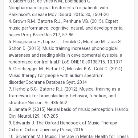
3. Bloem B.R., de Vries N.M., Ebersbach G.
Nonpharmacological treatments for patients with
Parkinson's disease.Mov. Disord. 2015; 30, 1504-20
4. Brown R.M., Zatorre R.J., Penhune V.B. (2015). Expert
music performance: cognitive, neural, and developmental
bases.Prog. Brain Res.217, 57-86
5. Flaugnacco E., Lopez L., Terribili C., Montico M., Zoia S.,
Schön D. (2015). Music training increases phonological
awareness and reading skills in developmental dyslexia: a
randomized control trial.P LoS ONE10:e0138715. 10.1371
6. Geretsegger M., Elefant C., Mössler K.A., Gold C. (2014).
Music therapy for people with autism spectrum
disorder.Cochrane Database Syst, 2014
7. Herholz S.C., Zatorre R.J. (2012). Musical training as a
framework for brain plasticity: behavior, function, and
structure.Neuron 76, 486-502
8. Janata P. (2015) Neural basis of music perception. Handb.
Clin. Neurol.129, 187-205
9. Edwards J. The Oxford Handbook of Music Therapy.
Oxford: Oxford University Press, 2016
10. Silverman MJ. Music Therapy in Mental Health for Illness