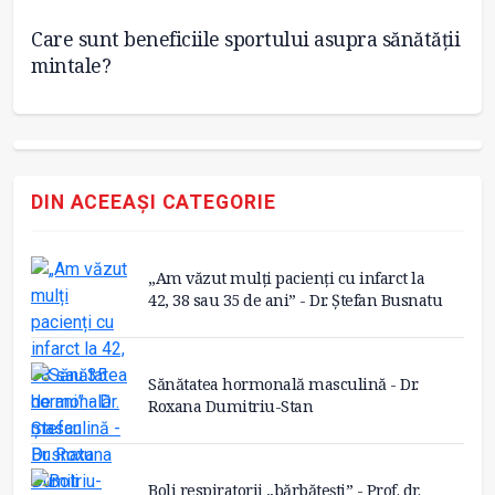
Care sunt beneficiile sportului asupra sănătății
Șa
mintale?
o 
DIN ACEEAȘI CATEGORIE
„Am văzut mulți pacienți cu infarct la
42, 38 sau 35 de ani” - Dr. Ștefan Busnatu
Sănătatea hormonală masculină - Dr.
Roxana Dumitriu-Stan
Boli respiratorii „bărbătești” - Prof. dr.