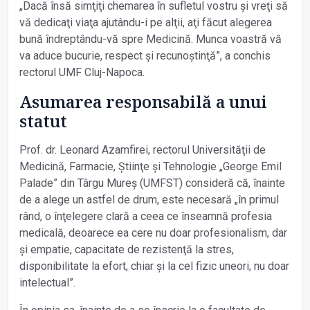
„Dacă însă simţiţi chemarea în sufletul vostru și vreţi să
vă dedicaţi viaţa ajutându-i pe alţii, aţi făcut alegerea
bună îndreptându-vă spre Medicină. Munca voastră vă
va aduce bucurie, respect și recunoștinţă”, a conchis
rectorul UMF Cluj-Napoca.
Asumarea responsabilă a unui
statut
Prof. dr. Leonard Azamfirei, rectorul Universităţii de
Medicină, Farmacie, Știinţe și Tehnologie „George Emil
Palade” din Târgu Mureș (UMFST) consideră că, înainte
de a alege un astfel de drum, este necesară „în primul
rând, o înţelegere clară a ceea ce înseamnă profesia
medicală, deoarece ea cere nu doar profesionalism, dar
și empatie, capacitate de rezistenţă la stres,
disponibilitate la efort, chiar și la cel fizic uneori, nu doar
intelectual”.