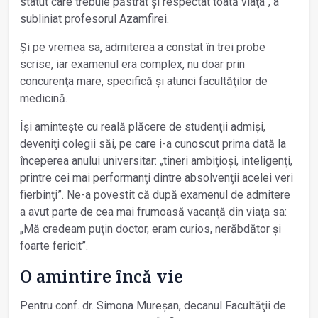
statut care trebuie păstrat și respectat toată viaţa”, a
subliniat profesorul Azamfirei.
Și pe vremea sa, admiterea a constat în trei probe
scrise, iar examenul era complex, nu doar prin
concurenţa mare, specifică și atunci facultăţilor de
medicină.
Își amintește cu reală plăcere de studenţii admiși,
deveniţi colegii săi, pe care i-a cunoscut prima dată la
începerea anului universitar: „tineri ambiţioși, inteligenţi,
printre cei mai performanţi dintre absolvenţii acelei veri
fierbinţi”. Ne-a povestit că după examenul de admitere
a avut parte de cea mai frumoasă vacanţă din viaţa sa:
„Mă credeam puţin doctor, eram curios, nerăbdător și
foarte fericit”.
O amintire încă vie
Pentru conf. dr. Simona Mureșan, decanul Facultăţii de