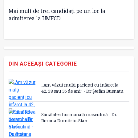
Mai mult de trei candidați pe un loc la
Un
admiterea la UMFCD
Fa
DIN ACEEAȘI CATEGORIE
„Am văzut mulți pacienți cu infarct la
42, 38 sau 35 de ani” - Dr. Ștefan Busnatu
Sănătatea hormonală masculină - Dr.
Roxana Dumitriu-Stan