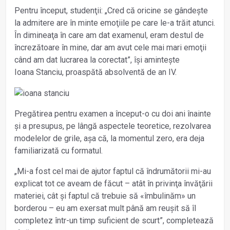
Pentru început, studenţii: „Cred că oricine se gândește
la admitere are în minte emoţiile pe care le-a trăit atunci.
În dimineaţa în care am dat examenul, eram destul de
încrezătoare în mine, dar am avut cele mai mari emoţii
când am dat lucrarea la corectat”, își amintește
Ioana Stanciu, proaspătă absolventă de an IV.
Pregătirea pentru examen a început-o cu doi ani înainte
și a presupus, pe lângă aspectele teoretice, rezolvarea
modelelor de grile, așa că, la momentul zero, era deja
familiarizată cu formatul.
„Mi-a fost cel mai de ajutor faptul că îndrumătorii mi-au
explicat tot ce aveam de făcut – atât în privinţa învăţării
materiei, cât și faptul că trebuie să «îmbulinăm» un
borderou – eu am exersat mult până am reușit să îl
completez într-un timp suficient de scurt”, completează