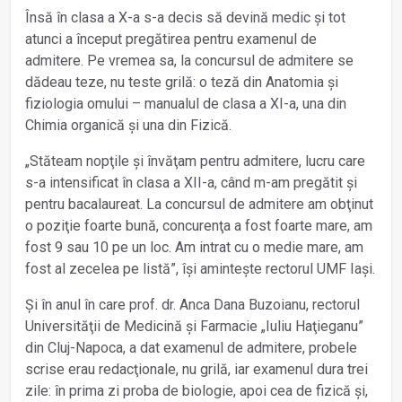
Însă în clasa a X-a s-a decis să devină medic și tot
atunci a început pregătirea pentru examenul de
admitere. Pe vremea sa, la concursul de admitere se
dădeau teze, nu teste grilă: o teză din Anatomia și
fiziologia omului – manualul de clasa a XI-a, una din
Chimia organică și una din Fizică.
„Stăteam nopţile și învăţam pentru admitere, lucru care
s-a intensificat în clasa a XII-a, când m-am pregătit și
pentru bacalaureat. La concursul de admitere am obţinut
o poziţie foarte bună, concurenţa a fost foarte mare, am
fost 9 sau 10 pe un loc. Am intrat cu o medie mare, am
fost al zecelea pe listă”, își amintește rectorul UMF Iași.
Și în anul în care prof. dr. Anca Dana Buzoianu, rectorul
Universităţii de Medicină și Farmacie „Iuliu Haţieganu”
din Cluj-Napoca, a dat examenul de admitere, probele
scrise erau redacţionale, nu grilă, iar examenul dura trei
zile: în prima zi proba de biologie, apoi cea de fizică și,