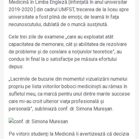
Medicină în Limba Engleză [înfiinţată în anul universitar
2019-2020 ] din cadrul UMFST, trecerea de la liceu spre
universitate a fost plină de emoţii, de teamă în faţa
necunoscutului, dublată de o muncă susţinută.
Cele trei zile de examene „care au exploatat atât
capacitatea de memorare, cât și abilitatea de rezolvare
de probleme și de corelare a noţiunilor teoretice”, au
condus în final la o satisfacţie pe măsura efortului
depus:
„Lacrimile de bucurie din momentul vizualizării numelui
propriu pe lista viitorilor boboci mediciniști au rămas în
sufletul meu, ca marcă pentru unul dintre marile succese
care mi-au croit ulterior viaţa profesională și
personală”, subliniază conf. dr. Simona Mureșan.
Pe viitorii studenţi la Medicină îi avertizează că decizia