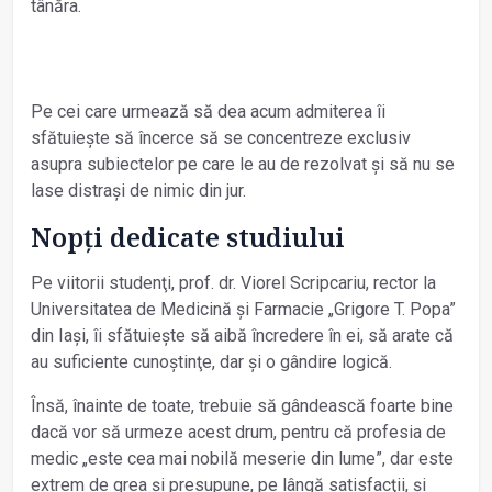
tânăra.
Pe cei care urmează să dea acum admiterea îi
sfătuiește să încerce să se concentreze exclusiv
asupra subiectelor pe care le au de rezolvat și să nu se
lase distrași de nimic din jur.
Nopţi dedicate studiului
Pe viitorii studenţi, prof. dr. Viorel Scripcariu, rector la
Universitatea de Medicină și Farmacie „Grigore T. Popa”
din Iași, îi sfătuiește să aibă încredere în ei, să arate că
au suficiente cunoștinţe, dar și o gândire logică.
Însă, înainte de toate, trebuie să gândească foarte bine
dacă vor să urmeze acest drum, pentru că profesia de
medic „este cea mai nobilă meserie din lume”, dar este
extrem de grea și presupune, pe lângă satisfacţii, și