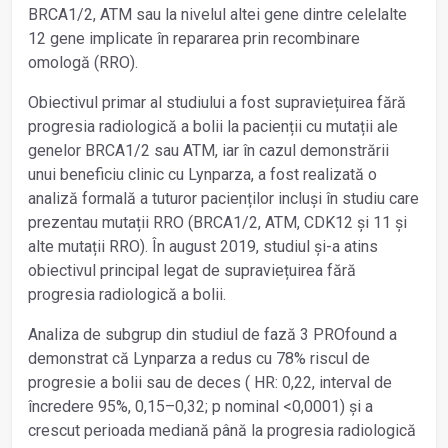
BRCA1/2, ATM sau la nivelul altei gene dintre celelalte
12 gene implicate în repararea prin recombinare
omologă (RRO).
Obiectivul primar al studiului a fost supraviețuirea fără
progresia radiologică a bolii la pacienții cu mutații ale
genelor BRCA1/2 sau ATM, iar în cazul demonstrării
unui beneficiu clinic cu Lynparza, a fost realizată o
analiză formală a tuturor pacienților incluși în studiu care
prezentau mutații RRO (BRCA1/2, ATM, CDK12 și 11 și
alte mutații RRO). În august 2019, studiul și-a atins
obiectivul principal legat de supraviețuirea fără
progresia radiologică a bolii.
Analiza de subgrup din studiul de fază 3 PROfound a
demonstrat că Lynparza a redus cu 78% riscul de
progresie a bolii sau de deces ( HR: 0,22, interval de
încredere 95%, 0,15–0,32; p nominal <0,0001) și a
crescut perioada mediană până la progresia radiologică