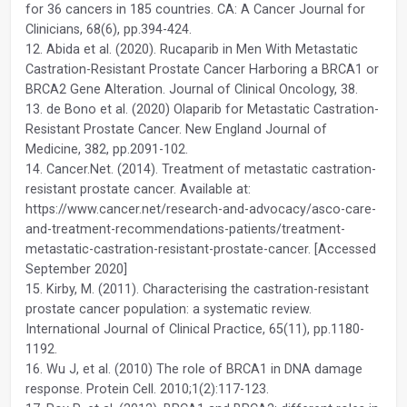
for 36 cancers in 185 countries. CA: A Cancer Journal for
Clinicians, 68(6), pp.394-424.
12. Abida et al. (2020). Rucaparib in Men With Metastatic
Castration-Resistant Prostate Cancer Harboring a BRCA1 or
BRCA2 Gene Alteration. Journal of Clinical Oncology, 38.
13. de Bono et al. (2020) Olaparib for Metastatic Castration-
Resistant Prostate Cancer. New England Journal of
Medicine, 382, pp.2091-102.
14. Cancer.Net. (2014). Treatment of metastatic castration-
resistant prostate cancer. Available at:
https://www.cancer.net/research-and-advocacy/asco-care-
and-treatment-recommendations-patients/treatment-
metastatic-castration-resistant-prostate-cancer. [Accessed
September 2020]
15. Kirby, M. (2011). Characterising the castration-resistant
prostate cancer population: a systematic review.
International Journal of Clinical Practice, 65(11), pp.1180-
1192.
16. Wu J, et al. (2010) The role of BRCA1 in DNA damage
response. Protein Cell. 2010;1(2):117-123.