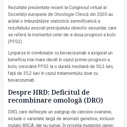
Rezultate prezentate recent la Congresul virtual al
Societății europene de Oncologie Clinică din 2020 au
arătat o îmbunătățire statistică semnificativă a
rezultatului asociat principalului obiectiv secundar, care
se referă la momentul celei de-a doua progresii a bolii
(PFS2).
Lynparza în combinație cu bevacizumab a asigurat un
beneficiu mai mare decât în cazul primei progresii a
bolii, crescând PFS2 la o durată mediană de 50,3 luni,
față de 35,2 luni în cazul tratamentului doar cu
bevacizumab.
Despre HRD: Deficitul de
recombinare omologă (DRO)
DRO, care definește un subgrup de cancere ovariene,
include o varietate largă de anomalii genetice, inclusiv
mutații BRCA, dar nu numai. În privința mutațiilor genei