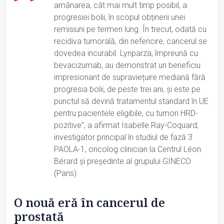
amânarea, cât mai mult timp posibil, a
progresiei bolii, în scopul obținerii unei
remisiuni pe termen lung. În trecut, odată cu
recidiva tumorală, din nefericire, cancerul se
dovedea incurabil. Lynparza, împreună cu
bevacizumab, au demonstrat un beneficiu
impresionant de supraviețuire mediană fără
progresia bolii, de peste trei ani, și este pe
punctul să devină tratamentul standard în UE
pentru pacientele eligibile, cu tumori HRD-
pozitive”, a afirmat Isabelle Ray-Coquard,
investigator principal în studiul de fază 3
PAOLA-1, oncolog clinician la Centrul Léon
Bérard și președinte al grupului GINECO
(Paris).
O nouă eră în cancerul de
prostată