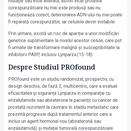
mutație sau este alterată, astfel încât proteina
corespunzătoare nu mai este produsă sau nu
funcționează corect, deteriorarea ADN-ului nu mai poate
fi reparată corespunzător, iar celulele devin instabile.
Prin urmare, există un risc de apariție a unor modificări
genetice suplimentare la nivelul acestor celule, care pot
fi urmate de transformare malignă și susceptibilitate la
inhibitorii PARP, inclusiv Lynparza.(15-18)
Despre Studiul PROfound
PROfound este un studiu randomizat, prospectiv, cu
design deschis, de fază 3, multicentric, care a evaluat
eficacitatea și siguranța Lynparza în comparație cu
enzalutamida sau abiraterona la pacienții cu cancer de
prostată rezistent la castrare în stadiu metastatic care
prezintă progresie după tratamentul anterior care a
inclus un agent hormonal nou (abirateronă sau
enzalutamidă) și mutație tumorală corespunzătoare