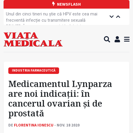
NEWSFLASH
Unul din cinci tineri nu știe că HPV este cea mai
frecventă infecție cu transmitere sexuală
PRIMER: Întreruperea energiei în fabrici ar pune
pacienții în pericol
Subiecte unice la examenul de specialist
Comercializarea unor medicamente, blocată
temporar
Cum gestionăm jet lag-ul- sfaturi de la specialiști
Care este legătura dintre oboseala mintală și
caniculă?
INDUSTRIA FARMACEUTICĂ
Campanie de prevenție dedicată sportivelor
Medicamentul Lynparza
Un nou studiu pentru testarea unui vaccin împotriva
tulpinei Bundibugyo a virusului Ebola
are noi indicații: în
Alăptarea, esențială pentru sănătatea mamei și
cancerul ovarian și de
copilului
Concursul Internațional George Enescu, la ceas
prostată
aniversar
DE
FLORENTINA IONESCU
- NOV. 18 2020