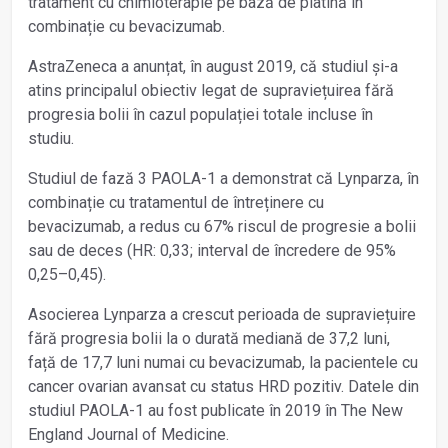
tratament cu chimioterapie pe bază de platină în
combinație cu bevacizumab.
AstraZeneca a anunțat, în august 2019, că studiul și-a
atins principalul obiectiv legat de supraviețuirea fără
progresia bolii în cazul populației totale incluse în
studiu.
Studiul de fază 3 PAOLA-1 a demonstrat că Lynparza, în
combinație cu tratamentul de întreținere cu
bevacizumab, a redus cu 67% riscul de progresie a bolii
sau de deces (HR: 0,33; interval de încredere de 95%
0,25–0,45).
Asocierea Lynparza a crescut perioada de supraviețuire
fără progresia bolii la o durată mediană de 37,2 luni,
față de 17,7 luni numai cu bevacizumab, la pacientele cu
cancer ovarian avansat cu status HRD pozitiv. Datele din
studiul PAOLA-1 au fost publicate în 2019 în The New
England Journal of Medicine.