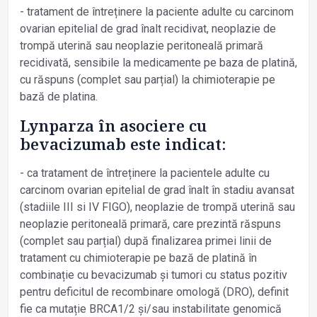
- tratament de întreținere la paciente adulte cu carcinom
ovarian epitelial de grad înalt recidivat, neoplazie de
trompă uterină sau neoplazie peritoneală primară
recidivată, sensibile la medicamente pe baza de platină,
cu răspuns (complet sau parțial) la chimioterapie pe
bază de platina.
Lynparza în asociere cu
bevacizumab este indicat:
- ca tratament de întreținere la pacientele adulte cu
carcinom ovarian epitelial de grad înalt în stadiu avansat
(stadiile III si IV FIGO), neoplazie de trompă uterină sau
neoplazie peritoneală primară, care prezintă răspuns
(complet sau parțial) după finalizarea primei linii de
tratament cu chimioterapie pe bază de platină în
combinație cu bevacizumab și tumori cu status pozitiv
pentru deficitul de recombinare omologă (DRO), definit
fie ca mutație BRCA1/2 și/sau instabilitate genomică