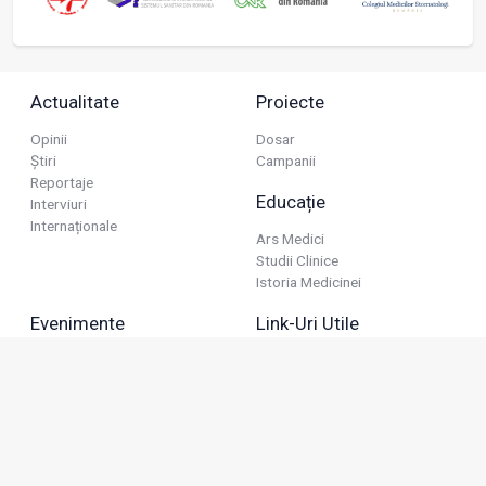
Actualitate
Proiecte
Opinii
Dosar
Știri
Campanii
Reportaje
Educație
Interviuri
Internaționale
Ars Medici
Studii Clinice
Istoria Medicinei
Evenimente
Link-Uri Utile
Reuniuni
Termeni Și Condiții
Diverse
Politica De Confidențialitate
Politica Publicitară
Business
Politica Cookie
Industria Farmaceutică
Sănătate Privată