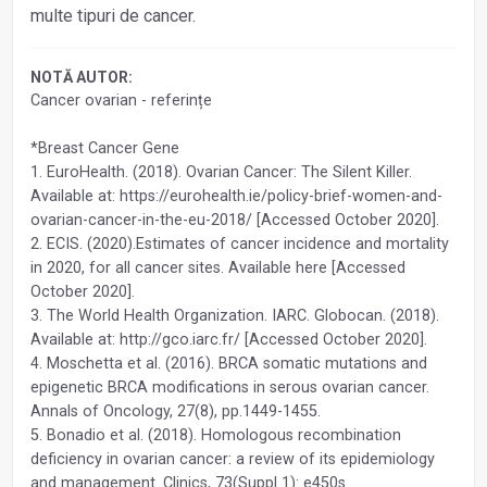
multe tipuri de cancer.
NOTĂ AUTOR:
Cancer ovarian - referințe
*Breast Cancer Gene
1. EuroHealth. (2018). Ovarian Cancer: The Silent Killer.
Available at: https://eurohealth.ie/policy-brief-women-and-
ovarian-cancer-in-the-eu-2018/ [Accessed October 2020].
2. ECIS. (2020).Estimates of cancer incidence and mortality
in 2020, for all cancer sites. Available here [Accessed
October 2020].
3. The World Health Organization. IARC. Globocan. (2018).
Available at: http://gco.iarc.fr/ [Accessed October 2020].
4. Moschetta et al. (2016). BRCA somatic mutations and
epigenetic BRCA modifications in serous ovarian cancer.
Annals of Oncology, 27(8), pp.1449-1455.
5. Bonadio et al. (2018). Homologous recombination
deficiency in ovarian cancer: a review of its epidemiology
and management. Clinics, 73(Suppl 1): e450s.