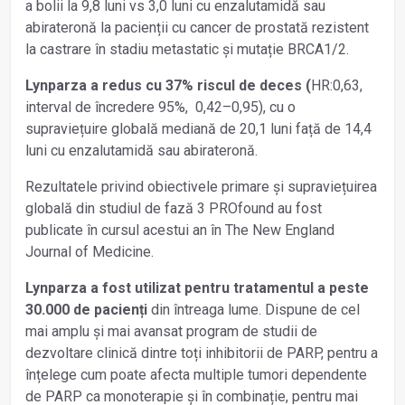
a bolii la 9,8 luni vs 3,0 luni cu enzalutamidă sau
abirateronă la pacienții cu cancer de prostată rezistent
la castrare în stadiu metastatic și mutație BRCA1/2.
Lynparza a redus cu 37% riscul de deces (
HR:0,63,
interval de încredere 95%, 0,42–0,95), cu o
supraviețuire globală mediană de 20,1 luni față de 14,4
luni cu enzalutamidă sau abirateronă.
Rezultatele privind obiectivele primare și supraviețuirea
globală din studiul de fază 3 PROfound au fost
publicate în cursul acestui an în The New England
Journal of Medicine.
Lynparza a fost utilizat pentru tratamentul a peste
30.000 de pacienți
din întreaga lume. Dispune de cel
mai amplu și mai avansat program de studii de
dezvoltare clinică dintre toți inhibitorii de PARP, pentru a
înțelege cum poate afecta multiple tumori dependente
de PARP ca monoterapie și în combinație, pentru mai