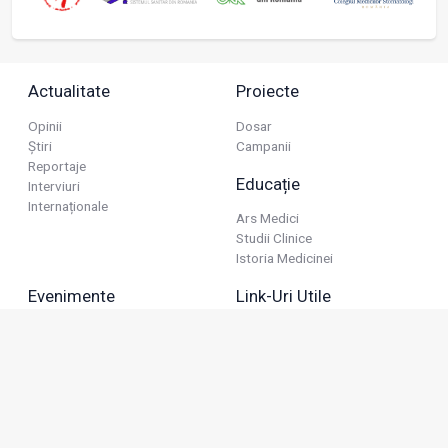
Actualitate
Proiecte
Opinii
Dosar
Știri
Campanii
Reportaje
Educație
Interviuri
Internaționale
Ars Medici
Studii Clinice
Istoria Medicinei
Evenimente
Link-Uri Utile
Reuniuni
Termeni Și Condiții
Diverse
Politica De Confidențialitate
Politica Publicitară
Business
Politica Cookie
Industria Farmaceutică
Sănătate Privată