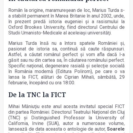
Român la origine, maramureşean de loc, Marius Turda s-
a stabilit permanent în Marea Britanie în anul 2002, unde,
în prezent predă istoria eugeniei şi a rasismului la
Oxford Brookes University, fiind directorul Centrului de
Studii Umanisto-Medicale al aceleiaşi universităţi.
Marius Turda însă nu a întors spatele României şi,
pasionat de istoria sa, continuă să caute răspunsuri.
Astfel, a căutat românul perfect şi vom afla dacă l-a
găsit sau nu din cartea sa, În căutarea românului perfect.
Specific naţional, degenerare rasială şi selecţie socială
în România modernă (Editura Polirom), pe care o va
lansa la FICT, alături de Ciprian Mihali, sâmbătă, 29
februarie, începând cu ora 18:00.
De la TNC la FICT
Mihai Măniuţiu este anul acesta invitatul special FICT
din partea României. Directorul Teatrului Naţional din Cluj
(TNC) şi Distinguished Professor la University of
California, Irvine (SUA), autor a numeroase volume,
lansează de data aceasta o antologie de autor,
Soarele