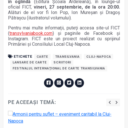
în oglindă
(Editura Şcoala Ardeleană), în lounge-ul
oficial FICT,
vineri, 27 septembrie, de la ora 20:00.
Alături de el vor fi Ion Pop, Ion Mureşan şi Dragoş
Pătraşcu (ilustratorul volumului).
Pentru mai multe informaţii, puteţi accesa site-ul FICT
(
transylvaniabook.com
) şi paginile de Facebook şi
Instagram. FICT este un proiect realizat cu sprijinul
Primăriei şi Consiliului Local Cluj-Napoca.
ETICHETE
CARTE
TRANSILVANIA
CLUJ-NAPOCA
LANSARE DE CARTE
SCRIITORI
FESTIVALUL INTERNAŢIONAL DE CARTE TRANSILVANIA
PE ACEEAȘI TEMĂ: