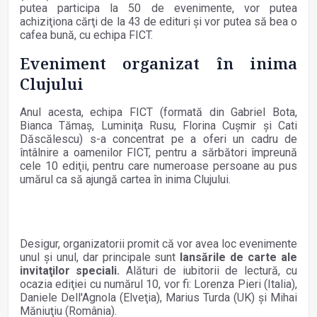
putea participa la 50 de evenimente, vor putea
achiziţiona cărţi de la 43 de edituri şi vor putea să bea o
cafea bună, cu echipa FICT.
Eveniment organizat în inima
Clujului
Anul acesta, echipa FICT (formată din Gabriel Bota,
Bianca Tămaş, Luminiţa Rusu, Florina Cuşmir şi Cati
Dăscălescu) s-a concentrat pe a oferi un cadru de
întâlnire a oamenilor FICT, pentru a sărbători împreună
cele 10 ediţii, pentru care numeroase persoane au pus
umărul ca să ajungă cartea în inima Clujului.
Desigur, organizatorii promit că vor avea loc evenimente
unul şi unul, dar principale sunt
lansările de carte ale
invitaţilor speciali.
Alături de iubitorii de lectură, cu
ocazia ediţiei cu numărul 10, vor fi: Lorenza Pieri (Italia),
Daniele Dell'Agnola (Elveţia), Marius Turda (UK) şi Mihai
Măniuţiu (România).