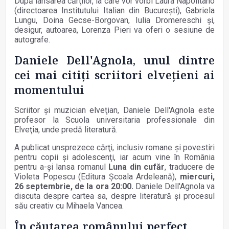
După lansarea cărţilor, la care vor vorbi Laura Napolitano
(directoarea Institutului Italian din Bucureşti), Gabriela
Lungu, Doina Gecse-Borgovan, Iulia Dromereschi şi,
desigur, autoarea, Lorenza Pieri va oferi o sesiune de
autografe.
Daniele Dell'Agnola, unul dintre
cei mai citiţi scriitori elveţieni ai
momentului
Scriitor şi muzician elveţian, Daniele Dell'Agnola este
profesor la Scuola universitaria professionale din
Elveţia, unde predă literatură.
A publicat unsprezece cărţi, inclusiv romane şi povestiri
pentru copii şi adolescenţi, iar acum vine în România
pentru a-şi lansa romanul
Luna din cufăr
, traducere de
Violeta Popescu (Editura Şcoala Ardeleană),
miercuri,
26 septembrie, de la ora 20:00.
Daniele Dell'Agnola va
discuta despre cartea sa, despre literatură şi procesul
său creativ cu Mihaela Vancea.
În căutarea românului perfect