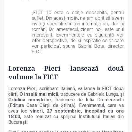
„FICT 10 este o ediţie deosebită, pentru
suflet. Din acest motiv, ne-am dorit să avem
invitaţi speciali scriitori internaţionali, dar şi
români, iar amestecul, zicem noi, este unul
interesant. Evenimentele cu siguranţă vor
oferi perspective, idei şi inspiraţie celor care
vor participa”, spune Gabriel Bota, director
FICT.
Lorenza Pieri lansează două
volume la FICT
Lorenza Pieri, scriitoare italiană, va lansa la FICT două
cărţi,
O insulă mai mică
, traducere de Gabriela Lungu, şi
Grădina monştrilor
, traducere de Iulia Dromereschi
(Editura Casa Cărţii de Ştiinţă). Evenimentul, care va
avea loc
vineri, 27 septembrie, începând cu ora
18:00,
este realizat cu sprijinul Institutului Italian din
Bucureşti.