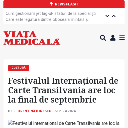
NEWSFLASH
Cum gestionăm jet lag-ul- sfaturi de la specialiști
Care este legătura dintre oboseala mintală și
caniculă?
Campanie de prevenție dedicată sportivelor
Un nou studiu pentru testarea unui vaccin împotriva
tulpinei Bundibugyo a virusului Ebola
Alăptarea, esențială pentru sănătatea mamei și
copilului
Cartea electronică de identitate, noul card de
sănătate
CULTURĂ
Copiii europeni, într-o formă fizică tot mai proastă
Festivalul Internaţional de
Demersuri pentru acces transfrontalier la date
medicale
Carte Transilvania are loc
Contractul cadru ar putea fi modificat
la final de septembrie
Comercializarea unor medicamente, blocată
temporar
DE
FLORENTINA IONESCU
- SEPT. 4 2024