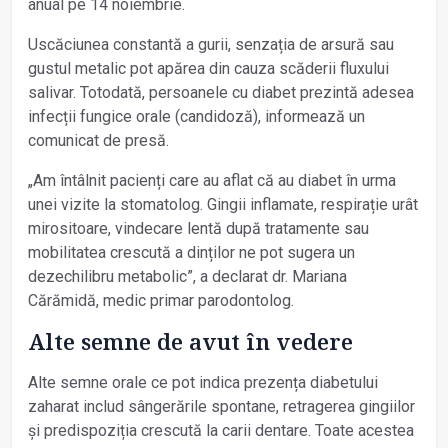
anual pe 14 noiembrie.
Uscăciunea constantă a gurii, senzația de arsură sau
gustul metalic pot apărea din cauza scăderii fluxului
salivar. Totodată, persoanele cu diabet prezintă adesea
infecții fungice orale (candidoză), informează un
comunicat de presă.
„Am întâlnit pacienți care au aflat că au diabet în urma
unei vizite la stomatolog. Gingii inflamate, respirație urât
mirositoare, vindecare lentă după tratamente sau
mobilitatea crescută a dinților ne pot sugera un
dezechilibru metabolic”, a declarat dr. Mariana
Cărămidă, medic primar parodontolog.
Alte semne de avut în vedere
Alte semne orale ce pot indica prezența diabetului
zaharat includ sângerările spontane, retragerea gingiilor
și predispoziția crescută la carii dentare. Toate acestea