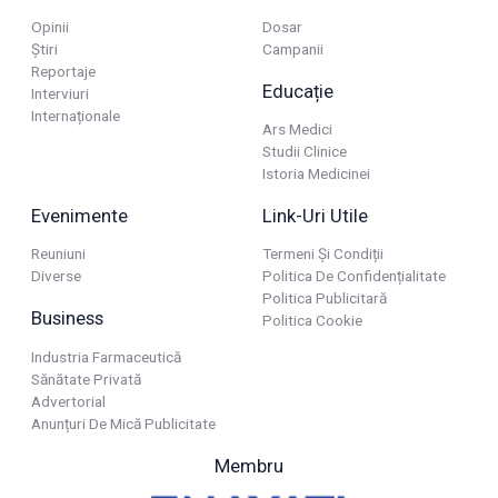
Opinii
Dosar
Știri
Campanii
Reportaje
Educație
Interviuri
Internaționale
Ars Medici
Studii Clinice
Istoria Medicinei
Evenimente
Link-Uri Utile
Reuniuni
Termeni Și Condiții
Diverse
Politica De Confidențialitate
Politica Publicitară
Business
Politica Cookie
Industria Farmaceutică
Sănătate Privată
Advertorial
Anunțuri De Mică Publicitate
Membru