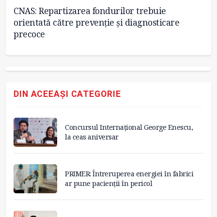
CNAS: Repartizarea fondurilor trebuie
Te
t
orientată către prevenție și diagnosticare
precoce
DIN ACEEAȘI CATEGORIE
Concursul Internațional George Enescu,
la ceas aniversar
PRIMER: Întreruperea energiei în fabrici
ar pune pacienții în pericol