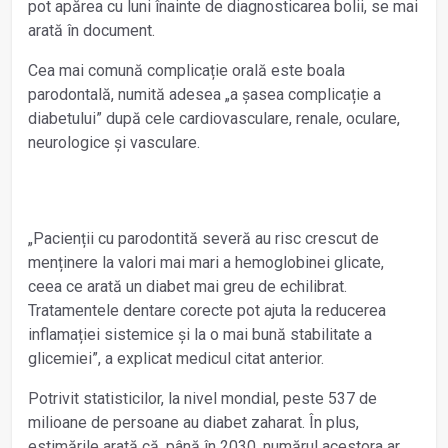
pot apărea cu luni înainte de diagnosticarea bolii, se mai
arată în document.
Cea mai comună complicație orală este boala
parodontală, numită adesea „a șasea complicație a
diabetului” după cele cardiovasculare, renale, oculare,
neurologice și vasculare.
„Pacienții cu parodontită severă au risc crescut de
menținere la valori mai mari a hemoglobinei glicate,
ceea ce arată un diabet mai greu de echilibrat.
Tratamentele dentare corecte pot ajuta la reducerea
inflamației sistemice și la o mai bună stabilitate a
glicemiei”, a explicat medicul citat anterior.
Potrivit statisticilor, la nivel mondial, peste 537 de
milioane de persoane au diabet zaharat. În plus,
estimările arată că, până în 2030, numărul acestora ar