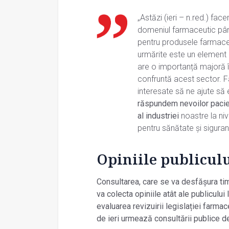
„Astăzi (ieri – n.red.) fac
domeniul farmaceutic până 
pentru produsele farmaceu
urmărite este un element e
are o importanță majoră 
confruntă acest sector. Fac
interesate să ne ajute să 
răspundem nevoilor pacien
al industriei
noastre la niv
pentru sănătate și siguran
Opiniile publiculu
Consultarea, care se va desfășura t
va colecta opiniile atât ale publicului l
evaluarea revizuirii legislației farmac
de ieri urmează consultării publice d