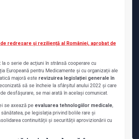
 de redresare și reziliență al României, aprobat de
t la o serie de acțiuni în strânsă cooperare cu
nția Europeană pentru Medicamente și cu organizații ale
matică majoră este
revizuirea legislației generale în
reconizată să se încheie la sfârșitul anului 2022 și care
 de desfășurare, se mai arată în același comunicat.
iei se axează pe
evaluarea tehnologiilor medicale
,
sănătatea, pe legislația privind bolile rare și
lidarea continuității și securității aprovizionării cu