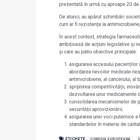
prezentată în urmă cu aproape 20 de 
De atunci, au apărut schimbări societa
cum ar fi rezistența la antimicrobien
În acest context, strategia farmaceu
ambițioasă de acțiuni legislative și n
și care au patru obiective principale:
asigurarea accesului pacienților
abordarea nevoilor medicale nesa
antimicrobiene, al cancerului, al bo
sprijinirea competitivității, inovă
dezvoltarea unor medicamente de 
consolidarea mecanismelor de pre
securității aprovizionării;
asigurarea unei voci puternice a 
standardelor în materie de calitat
ETICHETE
COMISIA EUROPEANA