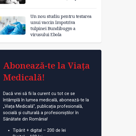
Un nou studiu pentru testarea
unui vaccin împotriva
tulpinei Bundibugyo a
virusului Ebola
Abonează-te la Viața
Medicală!
Dacă vrei să fii la curent cu tot ce se
întâmplă în lumea medicală, abonează-te la
„Viața Medicală”, publicația profesională,
socială și culturală a profesioniștilor în
Sănătate din România!
Tipărit + digital – 200 de lei