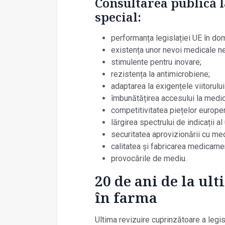
Consultarea publică l
special:
performanța legislației UE în do
existența unor nevoi medicale n
stimulente pentru inovare;
rezistența la antimicrobiene;
adaptarea la exigențele viitorulu
îmbunătățirea accesului la medi
competitivitatea piețelor europe
lărgirea spectrului de indicații 
securitatea aprovizionării cu m
calitatea și fabricarea medicame
provocările de mediu.
20 de ani de la ult
în farma
Ultima revizuire cuprinzătoare a legi