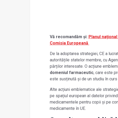
Vă recomandăm și:
Planul național
Comisia Europeană
De la adoptarea strategiei, CE a lucra
autoritățile statelor membre, cu Age
părților interesate. O acțiune emble
domeniul farmaceutic
, care este p
este susținută și de un studiu în curs
Alte acțiuni emblematice ale strateg
pe spațiul european al datelor privind 
medicamentele pentru copii și pe conso
medicamente în UE.