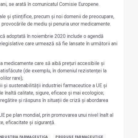
ani, se arată în comunicatul Comisie Europene.
le și științifice, precum și noi domenii de preocupare,
e, provocările de mediu și penuria unor medicamente.
tică adoptată în noiembrie 2020 include o agendă
elegislative care urmează să fie lansate în următorii ani
 la medicamente care să aibă prețuri accesibile și
tisfăcute (de exemplu, în domeniul rezistenței la
lilor rare);
rii și sustenabilității industriei farmaceutice a UE și
înaltă calitate, sigure, eficace și mai ecologice;
gătire și răspuns în situații de criză și abordarea
UE pe plan mondial, prin promovarea unui nivel înalt al
e, eficacitate și siguranță.
INDUSTRIA FARMACEUTICA
PRODUSE FARMACEUTICE