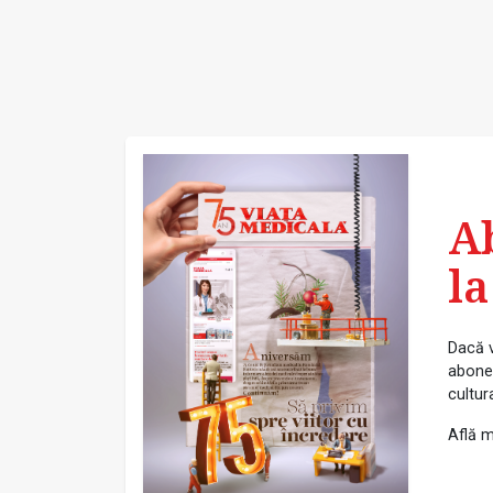
A
la
Dacă v
abonea
cultur
Află m