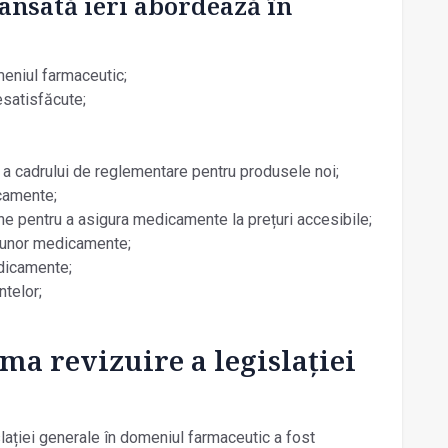
ansată ieri abordează în
meniul farmaceutic;
esatisfăcute;
i a cadrului de reglementare pentru produsele noi;
camente;
ne pentru a asigura medicamente la prețuri accesibile;
al unor medicamente;
edicamente;
ntelor;
ima revizuire a legislației
slației generale în domeniul farmaceutic a fost