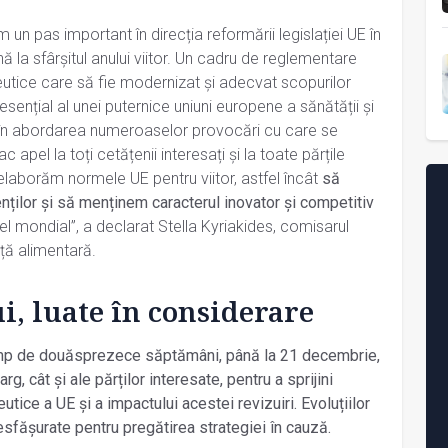
em un pas important în direcția reformării legislației UE în
la sfârșitul anului viitor. Un cadru de reglementare
tice care să fie modernizat și adecvat scopurilor
sențial al unei puternice uniuni europene a sănătății și
în abordarea numeroaselor provocări cu care se
 apel la toți cetățenii interesați și la toate părțile
elaborăm normele UE pentru viitor, astfel încât
să
ților și să menținem caracterul inovator și competitiv
el mondial”, a declarat Stella Kyriakides, comisarul
ță alimentară.
i, luate în considerare
imp de douăsprezece săptămâni, până la 21 decembrie,
arg, cât și ale părților interesate, pentru a sprijini
eutice a UE și a impactului acestei revizuiri. Evoluțiilor
esfășurate pentru pregătirea strategiei în cauză.