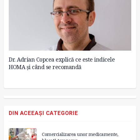
Dr. Adrian Copcea explică ce este indicele
Pr
HOMA și când se recomandă
de
M
DIN ACEEAȘI CATEGORIE
Comercializarea unor medicamente,