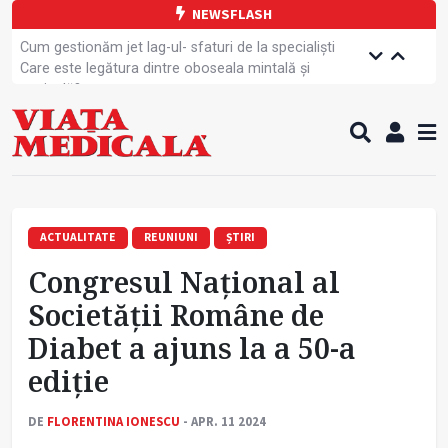
NEWSFLASH
Cum gestionăm jet lag-ul- sfaturi de la specialiști
Care este legătura dintre oboseala mintală și
caniculă?
Campanie de prevenție dedicată sportivelor
Un nou studiu pentru testarea unui vaccin împotriva
tulpinei Bundibugyo a virusului Ebola
Alăptarea, esențială pentru sănătatea mamei și
copilului
Cartea electronică de identitate, noul card de
sănătate
ACTUALITATE
REUNIUNI
ȘTIRI
Copiii europeni, într-o formă fizică tot mai proastă
Congresul Național al
Demersuri pentru acces transfrontalier la date
medicale
Societății Române de
Contractul cadru ar putea fi modificat
Diabet a ajuns la a 50-a
Comercializarea unor medicamente, blocată
temporar
ediție
DE
FLORENTINA IONESCU
- APR. 11 2024