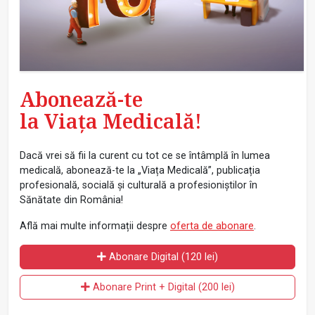
Abonează-te
la Viața Medicală!
Dacă vrei să fii la curent cu tot ce se întâmplă în lumea
medicală, abonează-te la „Viața Medicală”, publicația
profesională, socială și culturală a profesioniștilor în
Sănătate din România!
Află mai multe informații despre
oferta de abonare
.
Abonare Digital (120 lei)
Abonare Print + Digital (200 lei)