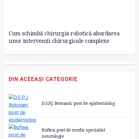
g,
Cum schimbă chirurgia robotică abordarea
Cl
unor intervenții chirurgicale complexe
Ob
DIN ACEEAȘI CATEGORIE
D.S.P.J. Botoșani: post de epidemiolog
Buftea: post de medic specialist
neurologie