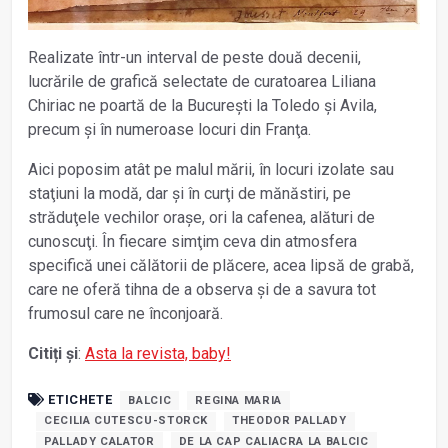
Realizate într-un interval de peste două decenii,
lucrările de grafică selectate de curatoarea Liliana
Chiriac ne poartă de la București la Toledo și Avila,
precum și în numeroase locuri din Franţa.
Aici poposim atât pe malul mării, în locuri izolate sau
staţiuni la modă, dar și în curţi de mănăstiri, pe
străduţele vechilor orașe, ori la cafenea, alături de
cunoscuţi. În fiecare simţim ceva din atmosfera
specifică unei călătorii de plăcere, acea lipsă de grabă,
care ne oferă tihna de a observa și de a savura tot
frumosul care ne înconjoară.
Citiți și
:
Asta la revista, baby!
ETICHETE
BALCIC
REGINA MARIA
CECILIA CUTESCU-STORCK
THEODOR PALLADY
PALLADY CALATOR
DE LA CAP CALIACRA LA BALCIC