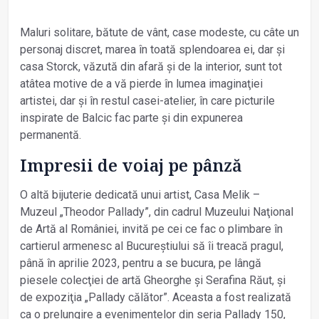
Maluri solitare, bătute de vânt, case modeste, cu câte un
personaj discret, marea în toată splendoarea ei, dar și
casa Storck, văzută din afară și de la interior, sunt tot
atâtea motive de a vă pierde în lumea imaginaţiei
artistei, dar și în restul casei-atelier, în care picturile
inspirate de Balcic fac parte și din expunerea
permanentă.
Impresii de voiaj pe pânză
O altă bijuterie dedicată unui artist, Casa Melik –
Muzeul „Theodor Pallady”, din cadrul Muzeului Naţional
de Artă al României, invită pe cei ce fac o plimbare în
cartierul armenesc al Bucureștiului să îi treacă pragul,
până în aprilie 2023, pentru a se bucura, pe lângă
piesele colecţiei de artă Gheorghe și Serafina Răut, și
de expoziţia „Pallady călător”. Aceasta a fost realizată
ca o prelungire a evenimentelor din seria Pallady 150,