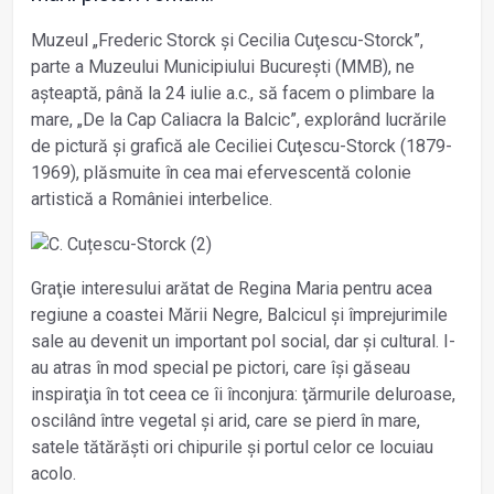
Muzeul „Frederic Storck și Cecilia Cuţescu-Storck”,
parte a Muzeului Municipiului București (MMB), ne
așteaptă, până la 24 iulie a.c., să facem o plimbare la
mare, „De la Cap Caliacra la Balcic”, explorând lucrările
de pictură și grafică ale Ceciliei Cuţescu-Storck (1879-
1969), plăsmuite în cea mai efervescentă colonie
artistică a României interbelice.
Graţie interesului arătat de Regina Maria pentru acea
regiune a coastei Mării Negre, Balcicul și împrejurimile
sale au devenit un important pol social, dar și cultural. I-
au atras în mod special pe pictori, care își găseau
inspiraţia în tot ceea ce îi înconjura: ţărmurile deluroase,
oscilând între vegetal și arid, care se pierd în mare,
satele tătărăști ori chipurile și portul celor ce locuiau
acolo.