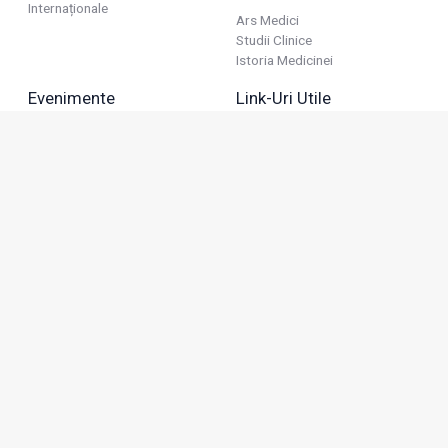
Internaționale
Ars Medici
Studii Clinice
Istoria Medicinei
Evenimente
Link-Uri Utile
Reuniuni
Termeni Și Condiții
Diverse
Politica De Confidențialitate
Politica Publicitară
Business
Politica Cookie
Industria Farmaceutică
Sănătate Privată
Advertorial
Anunțuri De Mică Publicitate
Membru
Adresa: Green Gate, Bd. Tudor Vladimirescu 22, etaj 11,