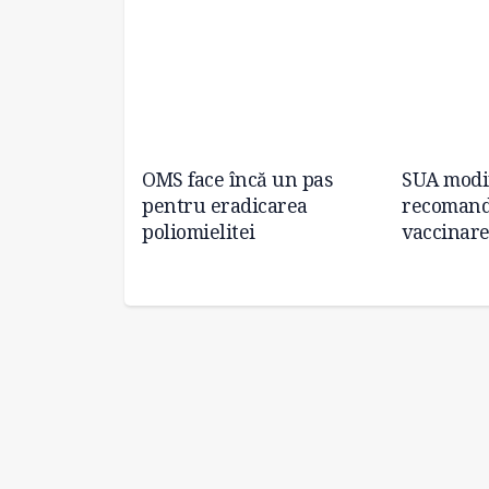
i manipulările
OMS face încă un pas
SUA modi
a de COVID-19
pentru eradicarea
recomand
poliomielitei
vaccinare