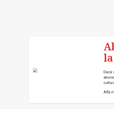
A
la
Dacă v
abonea
cultur
Află m