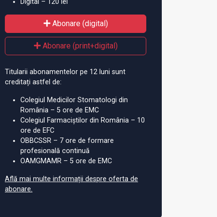
Digital – 120 lei
Abonare (digital)
Abonare (print+digital)
Titularii abonamentelor pe 12 luni sunt
tar de vaccinare
Situația raportărilor
Lu
creditați astfel de:
u medici
privind virusul polio sau
in
Colegiul Medicilor Stomatologi din
virusul polio derivat din
va
România – 5 ore de EMC
vaccin
Colegiul Farmaciștilor din România – 10
ore de EFC
OBBCSSR – 7 ore de formare
profesională continuă
OAMGMAMR – 5 ore de EMC
Află mai multe informații despre oferta de
abonare.