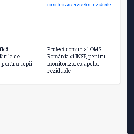
fică
Proiect comun al OMS
Îndrep
ările de
România și INSP, pentru
pentr
 pentru copii
monitorizarea apelor
reziduale