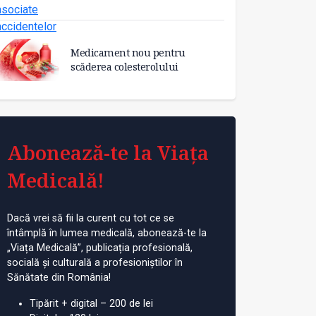
Medicament nou pentru
scăderea colesterolului
Abonează-te la Viața
Medicală!
Dacă vrei să fii la curent cu tot ce se
întâmplă în lumea medicală, abonează-te la
„Viața Medicală”, publicația profesională,
socială și culturală a profesioniștilor în
Sănătate din România!
Tipărit + digital – 200 de lei