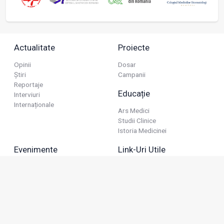
Actualitate
Proiecte
Opinii
Dosar
Știri
Campanii
Reportaje
Educație
Interviuri
Internaționale
Ars Medici
Studii Clinice
Istoria Medicinei
Evenimente
Link-Uri Utile
Reuniuni
Termeni Și Condiții
Diverse
Politica De Confidențialitate
Politica Publicitară
Business
Politica Cookie
Industria Farmaceutică
Sănătate Privată