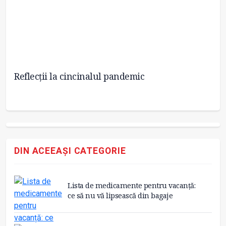
Reflecții la cincinalul pandemic
In
îm
DIN ACEEAȘI CATEGORIE
Lista de medicamente pentru vacanță:
ce să nu vă lipsească din bagaje