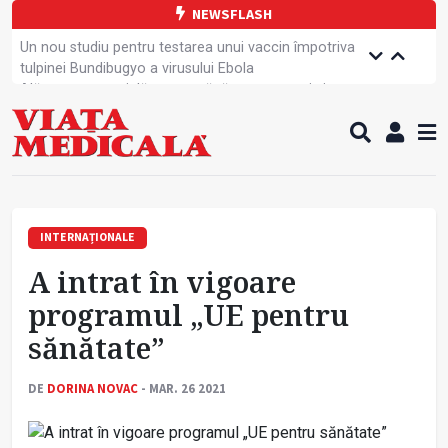
NEWSFLASH
Un nou studiu pentru testarea unui vaccin împotriva
tulpinei Bundibugyo a virusului Ebola
Alăptarea, esențială pentru sănătatea mamei și
copilului
Cartea electronică de identitate, noul card de
sănătate
Copiii europeni, într-o formă fizică tot mai proastă
Demersuri pentru acces transfrontalier la date
medicale
A fost elaborată metodologia de screening pentru
INTERNAȚIONALE
cancerul pulmonar
A intrat în vigoare
Tratamentul cancerului pulmonar „nu mai este
standardizat”
programul „UE pentru
Contractul cadru ar putea fi modificat
sănătate”
Greva Sanitas a fost suspendată
Campanie de prevenție dedicată sportivelor
DE
DORINA NOVAC
- MAR. 26 2021