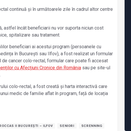
ctal continuă și în următoarele zile în cadrul altor centre
, astfel încât beneficiarii nu vor suporta niciun cost
nice, spitalizare sau tratament.
lilor beneficiari ai acestui program (persoanele cu
ședința în București sau Ilfov), a fost realizat un formular
l de cancer colo-rectal, formular care poate fi accesat
cienților cu Afecțiuni Cronice din România
sau pe site-ul
.
lui colo-rectal, a fost creată și harta interactivă care
 unui medic de familie aflat în program, față de locația
ROCCAS II BUCUREȘTI – ILFOV
SENIORI
SCRENNING