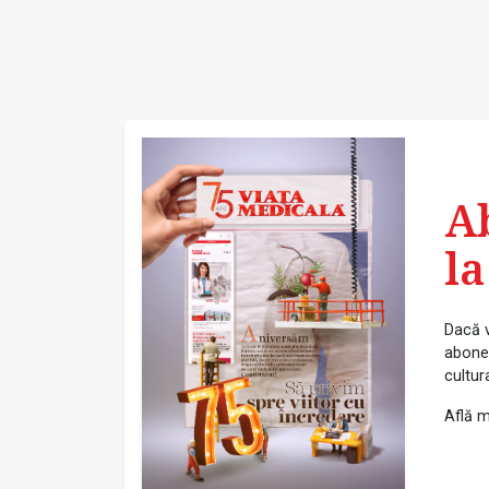
A
la
Dacă v
abonea
cultur
Află m