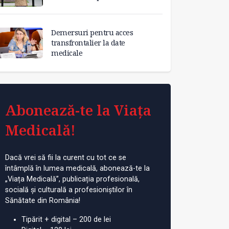
Demersuri pentru acces
transfrontalier la date
medicale
Abonează-te la Viața
Medicală!
Dacă vrei să fii la curent cu tot ce se
întâmplă în lumea medicală, abonează-te la
„Viața Medicală”, publicația profesională,
socială și culturală a profesioniștilor în
Sănătate din România!
Tipărit + digital – 200 de lei