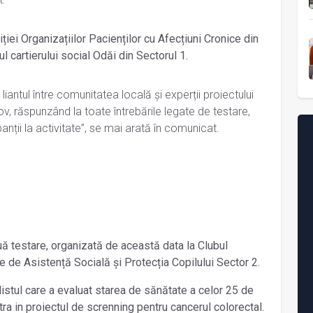
iei Organizațiilor Pacienților cu Afecțiuni Cronice din
l cartierului social Odăi din Sectorul 1.
 liantul între comunitatea locală și experții proiectului
v, răspunzând la toate întrebările legate de testare,
anții la activitate”, se mai arată în comunicat.
ă testare, organizată de această data la Clubul
le de Asistență Socială și Protecția Copilului Sector 2.
stul care a evaluat starea de sănătate a celor 25 de
ntra in proiectul de screnning pentru cancerul colorectal.