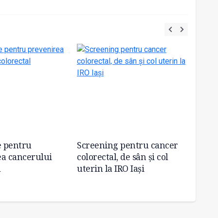
 pentru
Screening pentru cancer
Fundaț
a cancerului
colorectal, de sân și col
primii
l
uterin la IRO Iași
derula
„ROCC