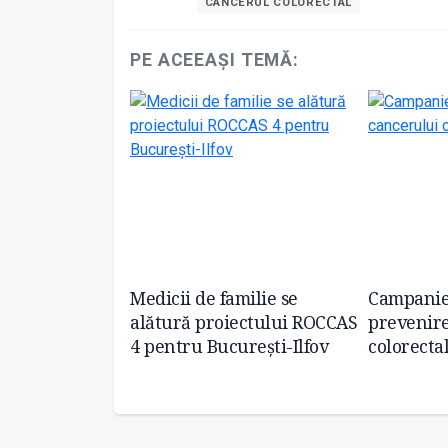
CANCERUL COLORECTAL
PE ACEEAȘI TEMĂ:
Medicii de familie se
Campanie
ogie”, la cea
alătură proiectului ROCCAS
prevenire
e
4 pentru București-Ilfov
colorecta