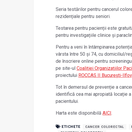
Seria testărilor pentru cancerul colore
rezidențiale pentru seniori.
Testarea pentru pacienții este gratuită
pentru investigațiile clinice și paracli
Pentru a veni în întâmpinarea potenția
vârsta între 50 și 74, cu domiciliul/re
de înscriere online pentru screeningu
pe site-ul
Coaliției Organizațiilor Pa
proiectului
ROCCAS II București-Ilfov
Tot în demersul de prevenție a canceru
identifică cea mai apropiată locație a
pacientului.
Harta este disponibilă
AICI
.
ETICHETE
CANCER COLORECTAL