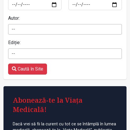
Autor:
--
Ediție:
--
Caută în Site
Abonează-te la Viața
Medicală!
Dacă vrei să fii la curent cu tot ce se întâmplă în lumea