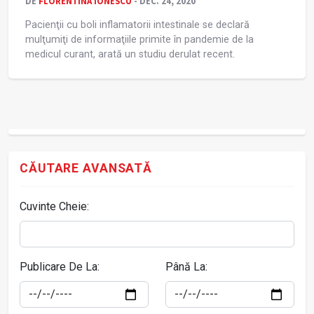
DE
FLORENTINA IONESCU
- DEC. 24, 2020
Pacienţii cu boli inflamatorii intestinale se declară
mulţumiţi de informaţiile primite în pandemie de la
medicul curant, arată un studiu derulat recent.
CĂUTARE AVANSATĂ
Cuvinte Cheie:
Publicare De La:
Până La: