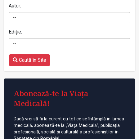
Autor:
--
Ediție:
--
Caută în Site
Abonează-te la Viața
Medicală!
Dacă vrei să fii la curent cu tot ce se întâmplă în lumea
medicală, abonează-te la „Viața Medicală”, publicația
profesională, socială și culturală a profesioniștilor în
Sănătate din România!