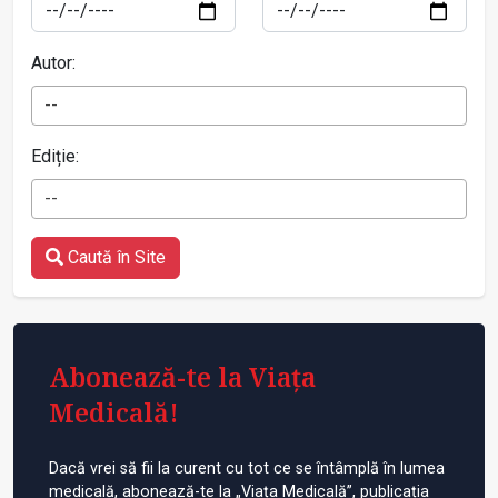
Autor:
--
Ediție:
--
Caută în Site
Abonează-te la Viața
Medicală!
Dacă vrei să fii la curent cu tot ce se întâmplă în lumea
medicală, abonează-te la „Viața Medicală”, publicația