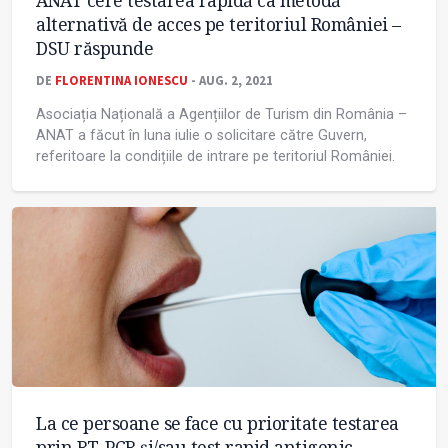
ANAT cere testarea rapidă ca metodă
alternativă de acces pe teritoriul României –
DSU răspunde
DE
FLORENTINA IONESCU
- AUG. 2, 2021
Asociația Națională a Agențiilor de Turism din România –
ANAT a făcut în luna iulie o solicitare către Guvern,
referitoare la condițiile de intrare pe teritoriul României.
La ce persoane se face cu prioritate testarea
prin RT-PCR și/sau test rapid antigenic