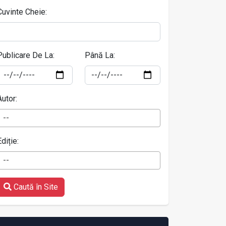
Cuvinte Cheie:
Publicare De La:
Până La:
Autor:
--
Ediție:
--
Caută în Site