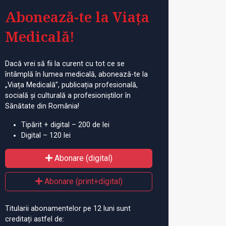
Abonează-te la Viața
Medicală!
Dacă vrei să fii la curent cu tot ce se
întâmplă în lumea medicală, abonează-te la
„Viața Medicală”, publicația profesională,
socială și culturală a profesioniștilor în
Sănătate din România!
Tipărit + digital – 200 de lei
Digital – 120 lei
Abonare (digital)
Abonare (print+digital)
Titularii abonamentelor pe 12 luni sunt
creditați astfel de: