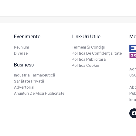
Evenimente
Link-Uri Utile
Me
Reuniuni
Termeni Și Condiții
Diverse
Politica De Confidențialitate
Politica Publicitară
Business
Politica Cookie
Adr
Industria Farmaceutică
050
Sănătate Privată
Advertorial
Ab
Anunțuri De Mică Publicitate
Pub
E-m