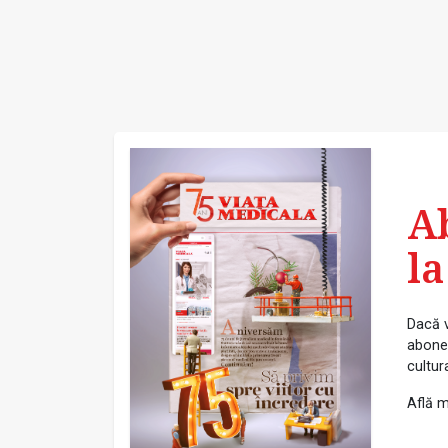
A
la
Dacă v
abonea
cultur
Află m