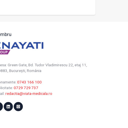
mbru
esa: Green Gate, Bd. Tudor Vladimirescu 22, etaj 11,
883, Bucureşti, România
onamente:
0743 166 100
licitate:
0729 729 737
ail:
redactia@viata-medicala.ro