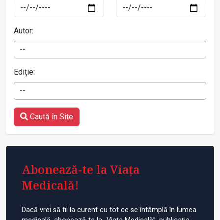
Autor:
--
Ediție:
--
Caută în Site
Abonează-te la Viața
Medicală!
Dacă vrei să fii la curent cu tot ce se întâmplă în lumea