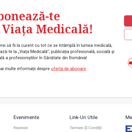
bonează-te
 Viața Medicală!
rei să fii la curent cu tot ce se întâmplă în lumea medicală,
ză-te la „Viața Medicală”, publicația profesională, socială și
ală a profesioniștilor în Sănătate din România!
ai multe informații despre
oferta de abonare
.
Evenimente
Link-Uri Utile
Me
Reuniuni
Termeni Și Condiții