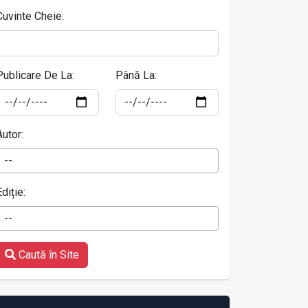
Cuvinte Cheie:
Publicare De La:
Până La:
Autor:
--
Ediție:
--
Caută în Site