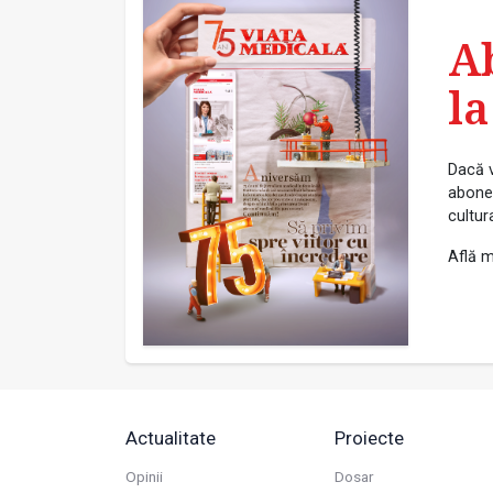
A
la
Dacă v
abonea
cultur
Află m
Actualitate
Proiecte
Opinii
Dosar