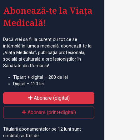
Abonează-te la Viața
Medicală!
Dacă vrei să fii la curent cu tot ce se
întâmplă în lumea medicală, abonează-te la
„Viața Medicală”, publicația profesională,
socială și culturală a profesioniștilor în
Sănătate din România!
Tipărit + digital – 200 de lei
Digital – 120 lei
Abonare (digital)
Abonare (print+digital)
Titularii abonamentelor pe 12 luni sunt
creditați astfel de: