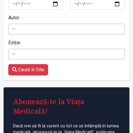
Autor:
--
Ediție:
--
Caută în Site
Abonează-te la Viața
Medicală!
Dacă vrei să fii la curent cu tot ce se întâmplă în lumea
medicală, abonează-te la „Viața Medicală”, publicația