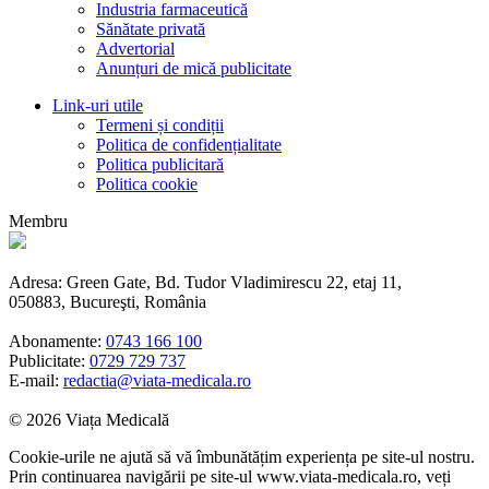
Industria farmaceutică
Sănătate privată
Advertorial
Anunțuri de mică publicitate
Link-uri utile
Termeni și condiții
Politica de confidențialitate
Politica publicitară
Politica cookie
Membru
Adresa: Green Gate, Bd. Tudor Vladimirescu 22, etaj 11,
050883, Bucureşti, România
Abonamente:
0743 166 100
Publicitate:
0729 729 737
E-mail:
redactia@viata-medicala.ro
© 2026 Viața Medicală
Cookie-urile ne ajută să vă îmbunătățim experiența pe site-ul nostru.
Prin continuarea navigării pe site-ul www.viata-medicala.ro, veți