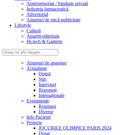
Antreprenoriat / Sănătate privată
Industria farmaceutică
Advertorial
Anunțuri de mică publicitate
Lifestyle
Cultură
Apariții editoriale
Hi-tech & Gadgets
Anunțuri de angajare
Actualitate
Opinii
Știri
Interviuri
Reportaje
Internaționale
Evenimente
Reuniuni
Diverse
Info Pacienti
Proiecte
JOCURILE OLIMPICE PARIS 2024
Dosar