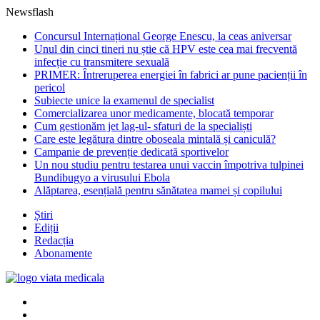
Newsflash
Concursul Internațional George Enescu, la ceas aniversar
Unul din cinci tineri nu știe că HPV este cea mai frecventă
infecție cu transmitere sexuală
PRIMER: Întreruperea energiei în fabrici ar pune pacienții în
pericol
Subiecte unice la examenul de specialist
Comercializarea unor medicamente, blocată temporar
Cum gestionăm jet lag-ul- sfaturi de la specialiști
Care este legătura dintre oboseala mintală și caniculă?
Campanie de prevenție dedicată sportivelor
Un nou studiu pentru testarea unui vaccin împotriva tulpinei
Bundibugyo a virusului Ebola
Alăptarea, esențială pentru sănătatea mamei și copilului
Știri
Ediții
Redacția
Abonamente