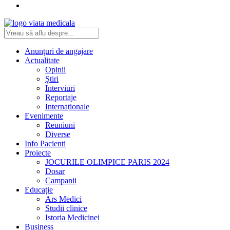
Anunțuri de angajare
Actualitate
Opinii
Știri
Interviuri
Reportaje
Internaționale
Evenimente
Reuniuni
Diverse
Info Pacienti
Proiecte
JOCURILE OLIMPICE PARIS 2024
Dosar
Campanii
Educație
Ars Medici
Studii clinice
Istoria Medicinei
Business