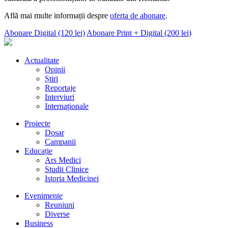
Află mai multe informații despre
oferta de abonare
.
Abonare Digital (120 lei)
Abonare Print + Digital (200 lei)
Actualitate
Opinii
Știri
Reportaje
Interviuri
Internaționale
Proiecte
Dosar
Campanii
Educație
Ars Medici
Studii Clinice
Istoria Medicinei
Evenimente
Reuniuni
Diverse
Business