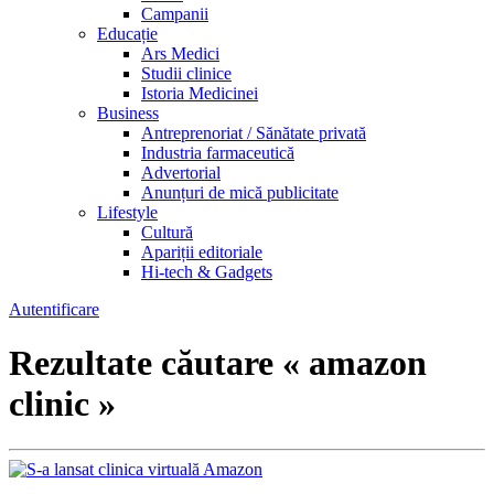
Campanii
Educație
Ars Medici
Studii clinice
Istoria Medicinei
Business
Antreprenoriat / Sănătate privată
Industria farmaceutică
Advertorial
Anunțuri de mică publicitate
Lifestyle
Cultură
Apariții editoriale
Hi-tech & Gadgets
Autentificare
Rezultate căutare « amazon
clinic »