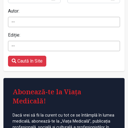
Autor:
--
Ediție:
--
Caută în Site
Abonează-te la Viața
Medicală!
Dacă vrei să fii la curent cu tot ce se întâmplă în lumea
medicală, abonează-te la „Viața Medicală”, publicația
profesională, socială și culturală a profesioniștilor în