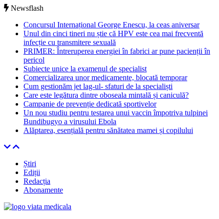
Newsflash
Concursul Internațional George Enescu, la ceas aniversar
Unul din cinci tineri nu știe că HPV este cea mai frecventă
infecție cu transmitere sexuală
PRIMER: Întreruperea energiei în fabrici ar pune pacienții în
pericol
Subiecte unice la examenul de specialist
Comercializarea unor medicamente, blocată temporar
Cum gestionăm jet lag-ul- sfaturi de la specialiști
Care este legătura dintre oboseala mintală și caniculă?
Campanie de prevenție dedicată sportivelor
Un nou studiu pentru testarea unui vaccin împotriva tulpinei
Bundibugyo a virusului Ebola
Alăptarea, esențială pentru sănătatea mamei și copilului
Știri
Ediții
Redacția
Abonamente