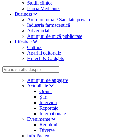
Studii clinice
Istoria Medicinei
Business
Antreprenoriat / Sănătate privată
Industria farmaceutică
Advertorial
Anunțuri de mică publicitate
Lifestyle
Cultură
Apariții editoriale
Hi-tech & Gadgets
Anunțuri de angajare
Actualitate
Opinii
Știri
Interviuri
Reportaje
Internaționale
Evenimente
Reuniuni
Diverse
Info Pacienti