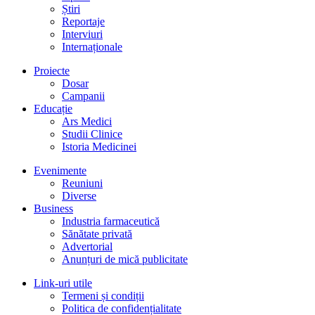
Știri
Reportaje
Interviuri
Internaționale
Proiecte
Dosar
Campanii
Educație
Ars Medici
Studii Clinice
Istoria Medicinei
Evenimente
Reuniuni
Diverse
Business
Industria farmaceutică
Sănătate privată
Advertorial
Anunțuri de mică publicitate
Link-uri utile
Termeni și condiții
Politica de confidențialitate