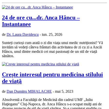
24 de ore cu...dr. Anca Hâncu –
Instantanee
de
Dr. Laura Davidescu
- iun. 25, 2026
Sunteți curioși cum arată o zi din viața unui medic nutriționist? Vă
invităm să vedeți câteva frânturi din activitatea de zi cu zi a Ancăi
Hâncu, unul dintre medicii cei mai pasionați de un stil de viață
sănătos.
Crește interesul pentru medicina stilului
de viaţă
de
Dan Dumitru MIHALACHE
- mai 5, 2023
Absolventă a Facultăţii de Medicină din cadrul UMF „Iuliu
Haţieganu” Cluj-Napoca, dr. Anca Hâncu s-a ocupat mulţi ani de
diverse proiecte de stil de viaţă sănătos. Și-a completat studiile cu