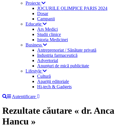
Proiecte
JOCURILE OLIMPICE PARIS 2024
Dosar
Campanii
Educație
Ars Medici
Studii clinice
Istoria Medicinei
Business
Antreprenoriat / Sănătate privată
Industria farmaceutică
Advertorial
Anunțuri de mică publicitate
Lifestyle
Cultură
Apariții editoriale
Hi-tech & Gadgets
Autentificare
Rezultate căutare « dr. Anca
Hancu »