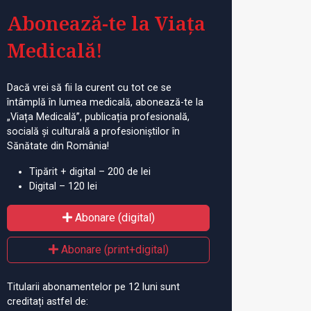
Abonează-te la Viața
Medicală!
Dacă vrei să fii la curent cu tot ce se
întâmplă în lumea medicală, abonează-te la
„Viața Medicală”, publicația profesională,
socială și culturală a profesioniștilor în
Sănătate din România!
Tipărit + digital – 200 de lei
Digital – 120 lei
Abonare (digital)
Abonare (print+digital)
Titularii abonamentelor pe 12 luni sunt
creditați astfel de: