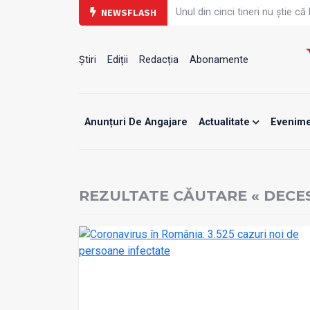
NEWSFLASH
PRIMER: Întreruperea energiei î
Subiecte unice la examenul de
Comercializarea unor medica
Cum gestionăm jet lag-ul- sfatu
Știri
Ediții
Redacția
Abonamente
Care este legătura dintre obos
Campanie de prevenție dedica
Un nou studiu pentru testarea 
Alăptarea, esențială pentru s
Anunțuri De Angajare
Actualitate
Evenim
Concursul Internațional Georg
REZULTATE CĂUTARE « DECE