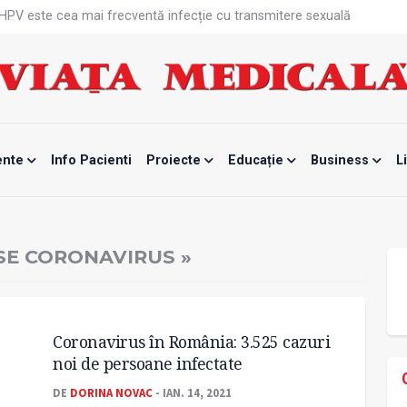
n fabrici ar pune pacienții în pericol
 specialist
mente, blocată temporar
ri de la specialiști
eala mintală și caniculă?
tă sportivelor
unui vaccin împotriva tulpinei Bundibugyo a virusului Ebola
ănătatea mamei și copilului
ente
Info Pacienti
Proiecte
Educație
Business
L
e Enescu, la ceas aniversar
SE CORONAVIRUS »
Coronavirus în România: 3.525 cazuri
noi de persoane infectate
DE
DORINA NOVAC
- IAN. 14, 2021