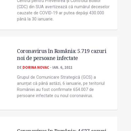
Centrul pentru Prevenirea și Controlul Bolilor
(CDC) din SUA avertizează că numărul deceselor
cauzate de COVID-19 ar putea depăși 430.000
până la 30 ianuarie.
Coronavirus în România: 5.719 cazuri
noi de persoane infectate
DE
DORINA NOVAC
- IAN. 6, 2021
Grupul de Comunicare Strategică (GCS) a
anunțat că până astăzi, 6 ianuarie, pe teritoriul
României au fost confirmate 654.007 de
persoane infectate cu noul coronavirus.
Coronavirus în România: 4.637 cazuri