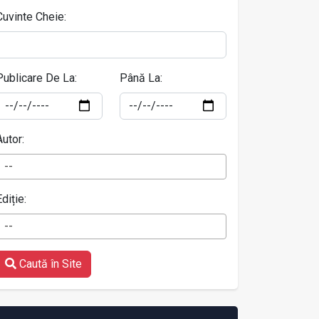
Cuvinte Cheie:
Publicare De La:
Până La:
Autor:
--
Ediție:
--
Caută în Site