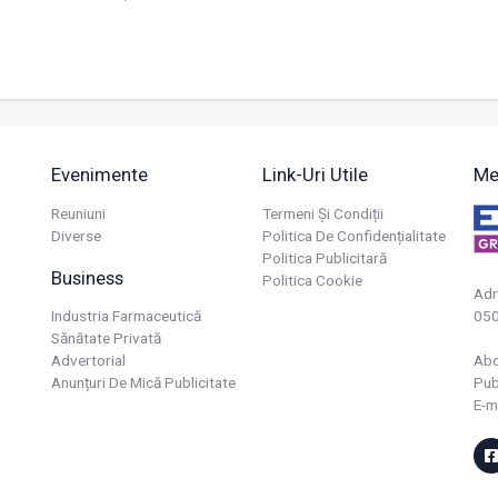
Evenimente
Link-Uri Utile
Me
Reuniuni
Termeni Și Condiții
Diverse
Politica De Confidențialitate
Politica Publicitară
Business
Politica Cookie
Adr
Industria Farmaceutică
050
Sănătate Privată
Advertorial
Ab
Anunțuri De Mică Publicitate
Pub
E-m