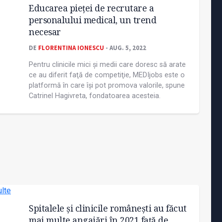
Educarea pieţei de recrutare a
personalului medical, un trend
necesar
DE
FLORENTINA IONESCU
- AUG. 5, 2022
Pentru clinicile mici și medii care doresc să arate
ce au diferit faţă de competiţie, MEDIjobs este o
platformă în care își pot promova valorile, spune
Catrinel Hagivreta, fondatoarea acesteia.
Spitalele și clinicile românești au făcut
mai multe angajări în 2021 față de