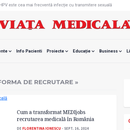
că HPV este cea mai frecventă infecție cu transmitere sexuală
n fabrici ar pune pacienții în pericol
 specialist
mente, blocată temporar
ri de la specialiști
eala mintală și caniculă?
tă sportivelor
unui vaccin împotriva tulpinei Bundibugyo a virusului Ebola
ente
Info Pacienti
Proiecte
Educație
Business
L
ănătatea mamei și copilului
e Enescu, la ceas aniversar
FORMA DE RECRUTARE »
Cum a transformat MEDIjobs
recrutarea medicală în România
DE
FLORENTINA IONESCU
- SEPT. 16, 2024