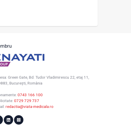
mbru
esa: Green Gate, Bd. Tudor Vladimirescu 22, etaj 11,
883, Bucureşti, România
onamente:
0743 166 100
licitate:
0729 729 737
ail:
redactia@viata-medicala.ro