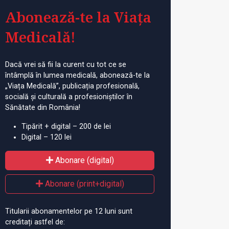
Abonează-te la Viața
Medicală!
Dacă vrei să fii la curent cu tot ce se
întâmplă în lumea medicală, abonează-te la
„Viața Medicală”, publicația profesională,
socială și culturală a profesioniștilor în
Sănătate din România!
Tipărit + digital – 200 de lei
Digital – 120 lei
Abonare (digital)
Abonare (print+digital)
Titularii abonamentelor pe 12 luni sunt
creditați astfel de: