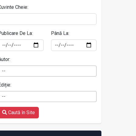
Cuvinte Cheie:
Publicare De La:
Până La:
Autor:
--
Ediție:
--
Caută în Site