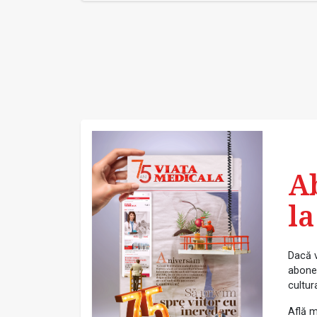
A
la
Dacă v
abonea
cultur
Află m