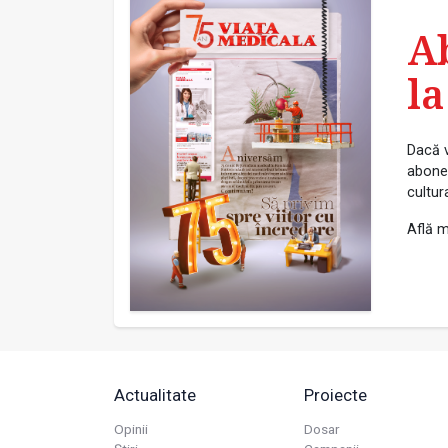
A
la
Dacă v
abonea
cultur
Află m
Actualitate
Proiecte
Opinii
Dosar