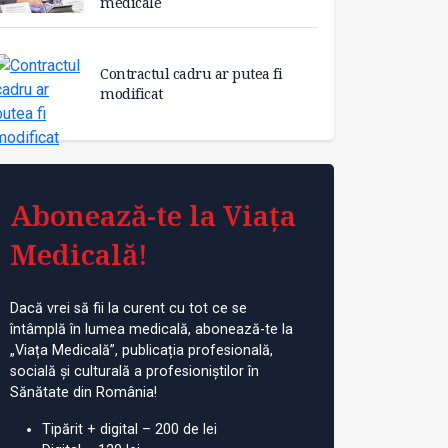
medicale
Contractul cadru ar putea fi
modificat
Abonează-te la Viața
Medicală!
Dacă vrei să fii la curent cu tot ce se
întâmplă în lumea medicală, abonează-te la
„Viața Medicală”, publicația profesională,
socială și culturală a profesioniștilor în
Sănătate din România!
Tipărit + digital – 200 de lei