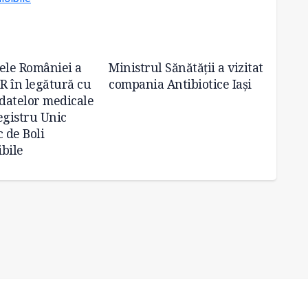
ele României a
Ministrul Sănătății a vizitat
Vremu
CR în legătură cu
compania Antibiotice Iași
obișnu
 datelor medicale
egistru Unic
 de Boli
bile