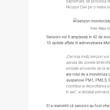
săptămâni, iar procesul de
Nicușor Dan pe o rețea so
Foto: https:
Senzorii vor fi amplasaţi în 42 de loca
10 spitale aflate în administrarea Muni
„Cei mai mulţi senzori vor
aerului din zonele limitrof
emisiile provenite de la ar
are rolul de a monitoriza c
suspensie PM1, PM2,5, P
contribui la dezvoltarea p
în aer”, a detaliat primarul
El a reamintit că senzorii au fost oferi