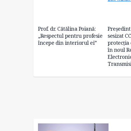
ntru
Prof. dr. Cătălina Poiană:
Președint
nei noi clinici
„Respectul pentru profesie
sesizat C
pediatrică, la
începe din interiorul ei”
protecția
regia”
în noul R
Electronic
Transmisi