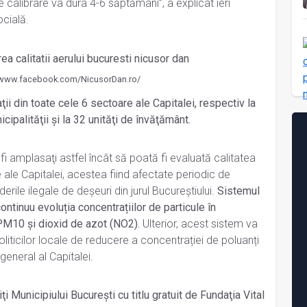
 calibrare va dura 4-6 săptămâni”, a explicat ieri
cială.
//www.facebook.com/NicusorDan.ro/
ţii din toate cele 6 sectoare ale Capitalei, respectiv la
cipalităţii și la 32 unităţi de învăţământ.
 fi amplasaţi astfel încât să poată fi evaluată calitatea
e ale Capitalei, acestea fiind afectate periodic de
derile ilegale de deşeuri din jurul Bucureștiului.
Sistemul
ontinuu evoluția concentrațiilor de particule în
M10 și dioxid de azot (NO2).
Ulterior, acest sistem va
oliticilor locale de reducere a concentrației de poluanți
 general al Capitalei.
ţi Municipiului Bucureşti cu titlu gratuit de Fundaţia Vital