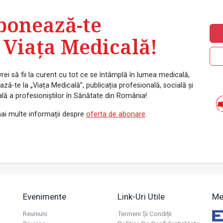
bonează-te
 Viața Medicală!
rei să fii la curent cu tot ce se întâmplă în lumea medicală,
ză-te la „Viața Medicală”, publicația profesională, socială și
ală a profesioniștilor în Sănătate din România!
ai multe informații despre
oferta de abonare
.
Evenimente
Link-Uri Utile
Me
Reuniuni
Termeni Și Condiții