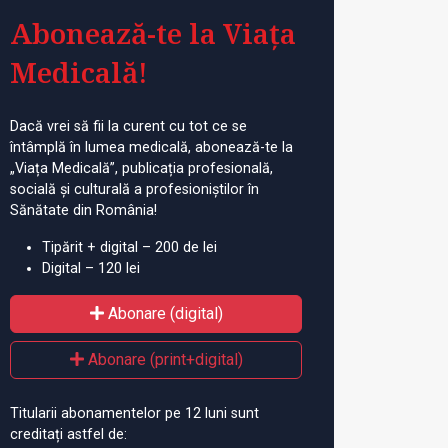
Abonează-te la Viața
Medicală!
Dacă vrei să fii la curent cu tot ce se
întâmplă în lumea medicală, abonează-te la
„Viața Medicală”, publicația profesională,
socială și culturală a profesioniștilor în
Sănătate din România!
Tipărit + digital – 200 de lei
Digital – 120 lei
Abonare (digital)
Abonare (print+digital)
Titularii abonamentelor pe 12 luni sunt
creditați astfel de: