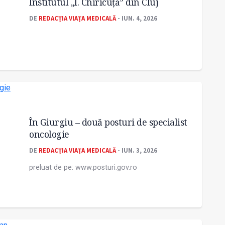
Institutul „I. Chiricuță” din Cluj
DE
REDACȚIA VIAȚA MEDICALĂ
- IUN. 4, 2026
În Giurgiu – două posturi de specialist
oncologie
DE
REDACȚIA VIAȚA MEDICALĂ
- IUN. 3, 2026
preluat de pe: www.posturi.gov.ro