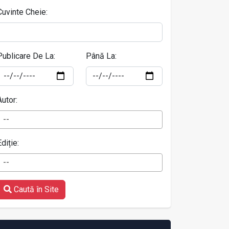
Cuvinte Cheie:
Publicare De La:
Până La:
Autor:
--
Ediție:
--
Caută în Site