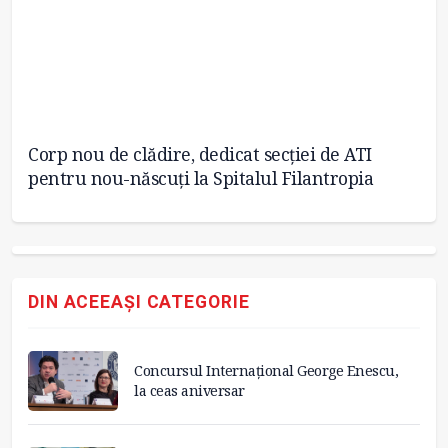
s-
Corp nou de clădire, dedicat secției de ATI
Pr
pentru nou-născuți la Spitalul Filantropia
as
DIN ACEEAȘI CATEGORIE
Concursul Internațional George Enescu,
la ceas aniversar