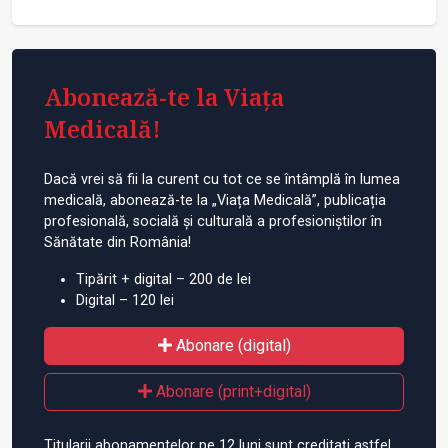
Abonează-te la Viața
Medicală!
Dacă vrei să fii la curent cu tot ce se întâmplă în lumea
medicală, abonează-te la „Viața Medicală”, publicația
profesională, socială și culturală a profesioniștilor în
Sănătate din România!
Tipărit + digital – 200 de lei
Digital – 120 lei
Abonare (digital)
Abonare (print+digital)
Titularii abonamentelor pe 12 luni sunt creditați astfel