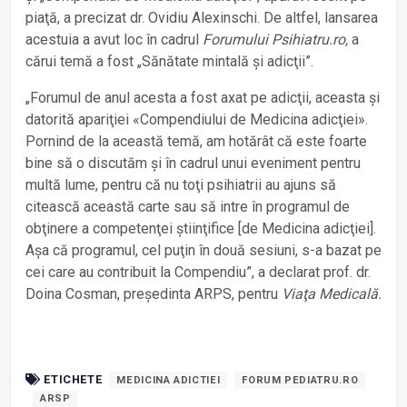
piaţă, a precizat dr. Ovidiu Alexinschi. De altfel, lansarea
acestuia a avut loc în cadrul
Forumului Psihiatru.ro,
a
cărui temă a fost „Sănătate mintală și adicţii”.
„Forumul de anul acesta a fost axat pe adicţii, aceasta și
datorită apariţiei «Compendiului de Medicina adicţiei».
Pornind de la această temă, am hotărât că este foarte
bine să o discutăm și în cadrul unui eveniment pentru
multă lume, pentru că nu toţi psihiatrii au ajuns să
citească această carte sau să intre în programul de
obţinere a competenţei știinţifice [de Medicina adicţiei].
Așa că programul, cel puţin în două sesiuni, s-a bazat pe
cei care au contribuit la Compendiu”, a declarat prof. dr.
Doina Cosman, președinta ARPS, pentru
Viaţa Medicală.
ETICHETE
MEDICINA ADICTIEI
FORUM PEDIATRU.RO
ARSP