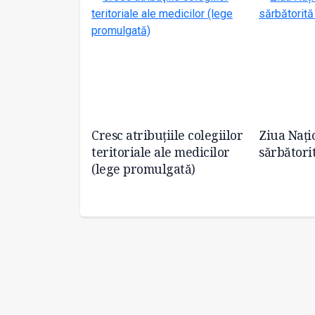
 vechimea în
Cresc atribuţiile colegiilor
Ziua Nați
arilor
teritoriale ale medicilor
sărbătorit
medicale
(lege promulgată)