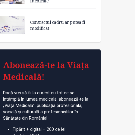
medicale
Contractul cadru ar putea fi
modificat
Abonează-te la Viața
Medicală!
Dacă vrei să fii la curent cu tot ce se
întâmplă în lumea medicală, abonează-te la
„Viața Medicală”, publicația profesională,
socială și culturală a profesioniștilor în
Sănătate din România!
Tipărit + digital – 200 de lei