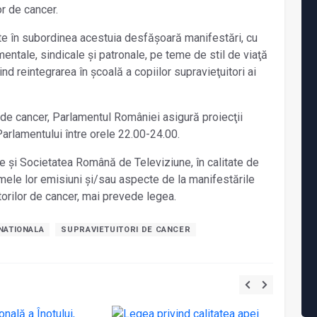
or de cancer.
flate în subordinea acestuia desfăşoară manifestări, cu
entale, sindicale şi patronale, pe teme de stil de viaţă
ind reintegrarea în şcoală a copiilor supravieţuitori ai
r de cancer, Parlamentul României asigură proiecţii
Parlamentului între orele 22.00-24.00.
şi Societatea Română de Televiziune, în calitate de
amele lor emisiuni şi/sau aspecte de la manifestările
torilor de cancer, mai prevede legea.
 NATIONALA
SUPRAVIETUITORI DE CANCER