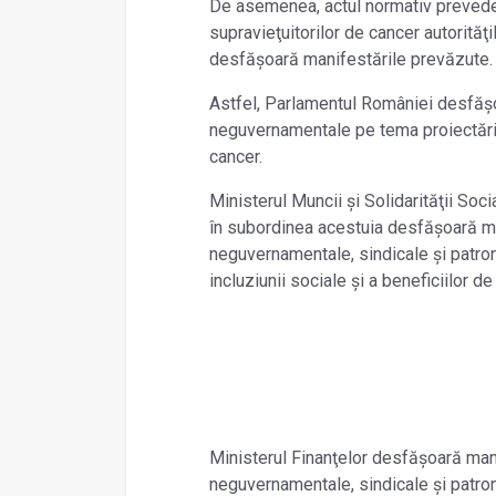
De asemenea, actul normativ prevede
supravieţuitorilor de cancer autorităţil
desfăşoară manifestările prevăzute.
Astfel, Parlamentul României desfăşoa
neguvernamentale pe tema proiectării 
cancer.
Ministerul Muncii şi Solidarităţii Socia
în subordinea acestuia desfăşoară man
neguvernamentale, sindicale şi patron
incluziunii sociale şi a beneficiilor d
Ministerul Finanţelor desfăşoară mani
neguvernamentale, sindicale şi patron