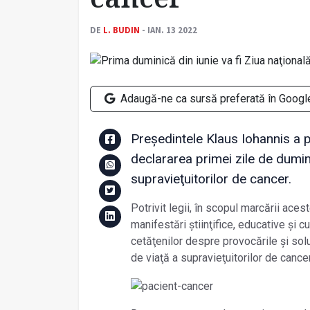
DE
L. BUDIN
- IAN. 13 2022
Adaugă-ne ca sursă preferată în Googl
Preşedintele Klaus Iohannis a p
declararea primei zile de dumini
supravieţuitorilor de cancer.
Potrivit legii, în scopul marcării acest
manifestări ştiinţifice, educative şi cu
cetăţenilor despre provocările şi soluţ
de viaţă a supravieţuitorilor de canc