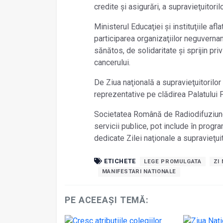
credite şi asigurări, a supravieţuitoril
Ministerul Educaţiei şi instituţiile a
participarea organizaţiilor neguvernam
sănătos, de solidaritate şi sprijin priv
cancerului.
De Ziua naţională a supravieţuitorilo
reprezentative pe clădirea Palatului 
Societatea Română de Radiodifuziune 
servicii publice, pot include în progr
dedicate Zilei naţionale a supravieţui
ETICHETE
LEGE PROMULGATA
ZI
MANIFESTARI NATIONALE
PE ACEEAȘI TEMĂ: