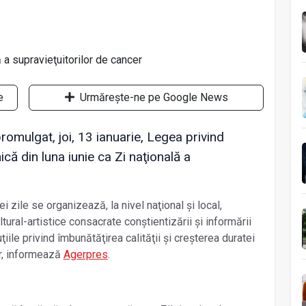
e
Urmărește-ne pe Google News
romulgat, joi, 13 ianuarie, Legea privind
că din luna iunie ca Zi naţională a
ei zile se organizează, la nivel naţional şi local,
ltural-artistice consacrate conştientizării şi informării
iile privind îmbunătăţirea calităţii şi creşterea duratei
er, informează
Agerpres
.