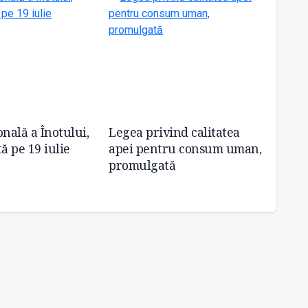
onală a Înotului,
Legea privind calitatea
Lege 
ă pe 19 iulie
apei pentru consum uman,
cabine
promulgată
famili
statut