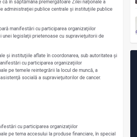
 că în săptămâna premergătoare Zilei naţionale a
e administraţiei publice centrale şi instituţiile publice
ră manifestări cu participarea organizaţiilor
unei legislaţii prietenoase cu supravieţuitorii de
le şi instituţiile aflate în coordonarea, sub autoritatea şi
ifestări cu participarea organizaţiilor
ale pe temele reintegrării la locul de muncă, a
e asistenţă socială a supravieţuitorilor de cancer.
festări cu participarea organizaţiilor
ale pe tema accesului la produse financiare, în special