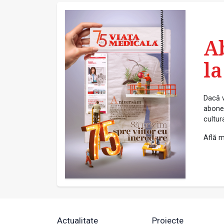
A
la
Dacă v
abonea
cultur
Află m
Actualitate
Proiecte