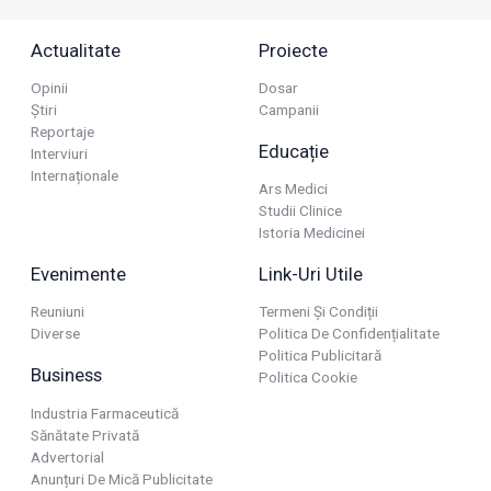
Actualitate
Proiecte
Opinii
Dosar
Știri
Campanii
Reportaje
Educație
Interviuri
Internaționale
Ars Medici
Studii Clinice
Istoria Medicinei
Evenimente
Link-Uri Utile
Reuniuni
Termeni Și Condiții
Diverse
Politica De Confidențialitate
Politica Publicitară
Business
Politica Cookie
Industria Farmaceutică
Sănătate Privată
Advertorial
Anunțuri De Mică Publicitate