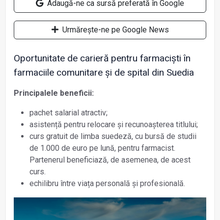
Adaugă-ne ca sursă preferată în Google
Urmărește-ne pe Google News
Oportunitate de carieră pentru farmaciști în
farmaciile comunitare și de spital din Suedia
Principalele beneficii:
pachet salarial atractiv;
asisten
ț
ă pentru relocare
ș
i recunoa
ș
terea titlului;
curs gratuit de limba suedeză, cu bursă de studii
de 1.000 de euro pe lună, pentru farmacist.
Partenerul beneficiază, de asemenea, de acest
curs.
echilibru între via
ț
a personală
ș
i profesională.