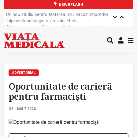
NEWSFLASH
Un nou studiu pentru testarea unui vaccin împotriva
tulpinei Bundibugyo a virusului Ebola
Alăptarea, esențială pentru sănătatea mamei și
copilului
Cartea electronică de identitate, noul card de
sănătate
Copiii europeni, într-o formă fizică tot mai proastă
Demersuri pentru acces transfrontalier la date
medicale
A fost elaborată metodologia de screening pentru
ADVERTORIAL
cancerul pulmonar
Oportunitate de carieră
Tratamentul cancerului pulmonar „nu mai este
standardizat”
pentru farmaciști
Contractul cadru ar putea fi modificat
Greva Sanitas a fost suspendată
DE - MAI 7 2026
Campanie de prevenție dedicată sportivelor