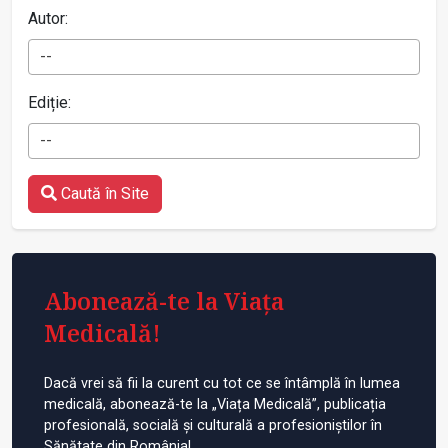
Autor:
--
Ediție:
--
Caută în Site
Abonează-te la Viața
Medicală!
Dacă vrei să fii la curent cu tot ce se întâmplă în lumea
medicală, abonează-te la „Viața Medicală”, publicația
profesională, socială și culturală a profesioniștilor în
Sănătate din România!